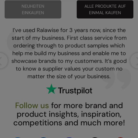
NEUHEITEN
ALLE PRODUKTE AUF
Result Safeguard
EINKAUFEN
EINMAL KAUFEN
Result Winter Essentials
I’ve used Ralawise for 3 years now, since the
Result Urban Outdoor
start of my business. First class service from
Result Work-Guard
ordering through to product samples which
help me build my business and enable me to
Rhino
showcase brands to my customers. It’s good
Ribbon
to know a supplier values your custom no
matter the size of your business.
Russell Athletic
Russell Athletic Collection
Scruffs
Follow us
for more brand and
product insights, inspiration,
SF Clothing
competitions and much more!
Spiro
Spiro Recycled