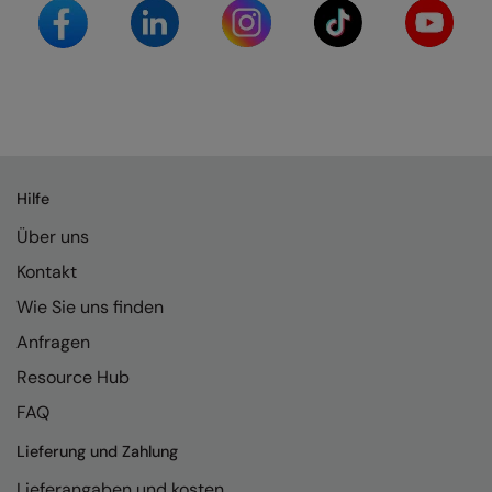
Splashmacs
Stanley / Stella
Stanley Workwear
Stormtech
Hilfe
The Christmas Shop
Über uns
Tee Jays
Kontakt
TheMagicTouch
Wie Sie uns finden
Tombo
Anfragen
Towel City
Resource Hub
FAQ
TriDri®
Lieferung und Zahlung
Under Armour
Lieferangaben und kosten