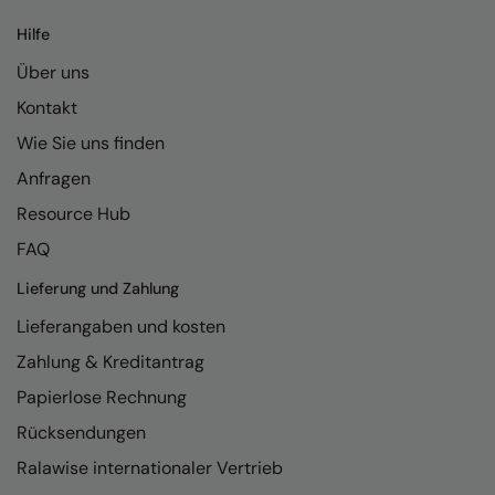
Kariban
Hilfe
Kariban Proact
Über uns
KiMood
Kontakt
Kodak
Wie Sie uns finden
Kustom Kit
Anfragen
Resource Hub
Larkwood
FAQ
Maddins
Lieferung und Zahlung
Madeira
Lieferangaben und kosten
MagiCut
Zahlung & Kreditantrag
Marketing Hub
Papierlose Rechnung
Mumbles
Rücksendungen
New Morning Studios
Ralawise internationaler Vertrieb