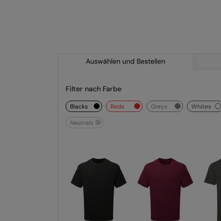
Auswählen und Bestellen
Filter nach Farbe
blacks
reds
greys
whites
neutrals