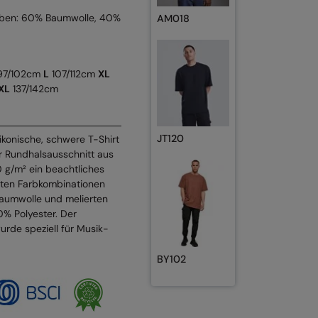
rben: 60% Baumwolle, 40%
AM018
7/102cm
L
107/112cm
XL
XL
137/142cm
JT120
ikonische, schwere T-Shirt
er Rundhalsausschnitt aus
 g/m² ein beachtliches
esten Farbkombinationen
Baumwolle und melierten
% Polyester. Der
urde speziell für Musik-
BY102