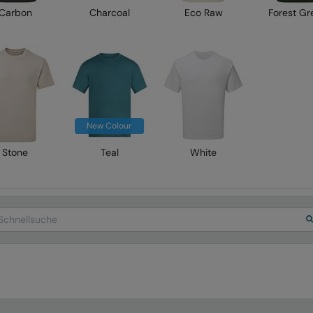
Carbon
Charcoal
Eco Raw
Forest Gr
New Colour
Stone
Teal
White
arch