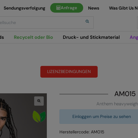
Anfrage
Sendungsverfolgung
News
Was Gibt Us 
h
ds
Recycelt oder Bio
Druck- und Stickmaterial
Ang
LIZENZBEDINGUNGEN
AM015
Anthem heavyweight
Einloggen um Preise zu sehen
Herstellercode: AM015