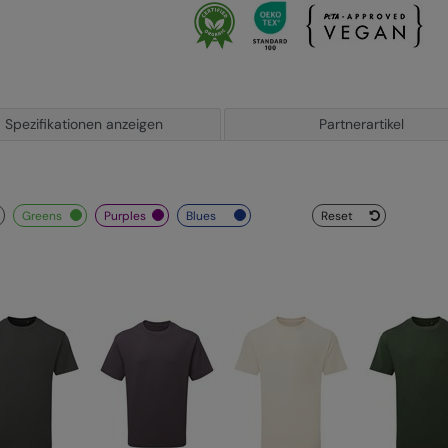
Spezifikationen anzeigen
Partnerartikel
greens
purples
blues
Reset