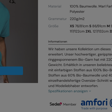
Material
100% Baumwolle. Marl Fa
Polyester
Grammatur
220g/m2
Größe
XS
76/81cm
S
86/91cm
M
9
117/122cm
2XL
127/132cm
3
Informationen
Wir haben unsere Kollektion um dieses 
erweitert. Unser hochwertiger, gerippt
ringgesponnenem Bio-Garn hat mit 220
Gewicht. Erhältlich in unseren beliebt
mit einfarbigen Stoffen aus 100% Bio-
Stoffen aus 60% Bio-Baumwolle und 40
einzelhandelsfertige Oversize-Schnitt w
und Modeliebhaber entworfen.
Spezifikationen anzeigen