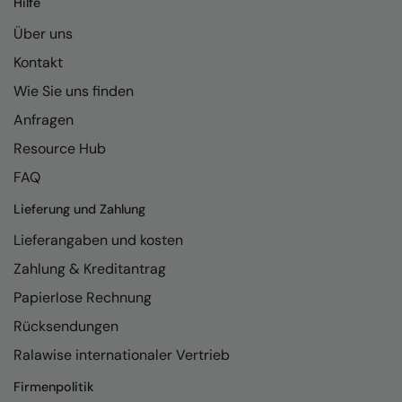
Hilfe
Kariban
Über uns
Kariban Proact
Kontakt
KiMood
Wie Sie uns finden
Kodak
Anfragen
Kustom Kit
Resource Hub
Larkwood
FAQ
Maddins
Lieferung und Zahlung
Lieferangaben und kosten
Madeira
Zahlung & Kreditantrag
MagiCut
Papierlose Rechnung
Marketing Hub
Rücksendungen
Mumbles
Ralawise internationaler Vertrieb
New Morning Studios
Firmenpolitik