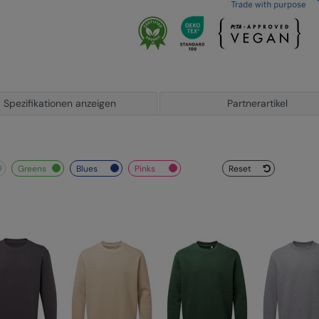
Spezifikationen anzeigen
Partnerartikel
greens
blues
pinks
Reset