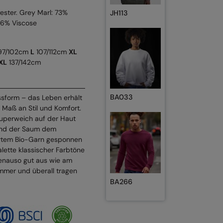
ster. Grey Marl: 73%
JH113
 6% Viscose
7/102cm
L
107/112cm
XL
XL
137/142cm
BA033
ssform – das Leben erhält
 Maß an Stil und Komfort.
superweich auf der Haut
und der Saum dem
iertem Bio-Garn gesponnen
 Palette klassischer Farbtöne
 genauso gut aus wie am
immer und überall tragen
BA266