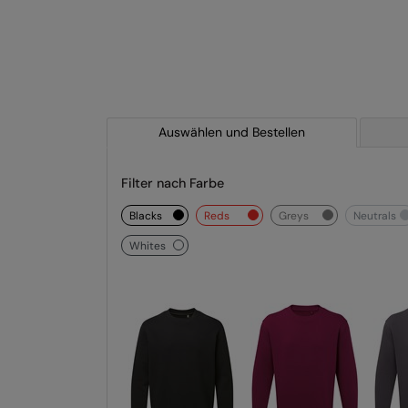
Auswählen und Bestellen
Filter nach Farbe
blacks
reds
greys
neutrals
whites