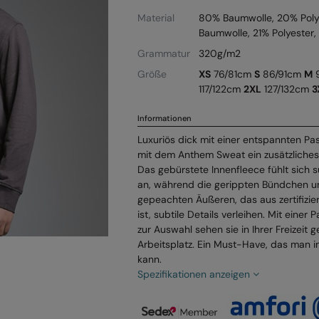
Material
80% Baumwolle, 20% Polye
Baumwolle, 21% Polyester,
Grammatur
320g/m2
Größe
XS
76/81cm
S
86/91cm
M
9
117/122cm
2XL
127/132cm
3
Informationen
Luxuriös dick mit einer entspannten Pa
mit dem Anthem Sweat ein zusätzliches
Das gebürstete Innenfleece fühlt sich 
an, während die gerippten Bündchen 
gepeachten Äußeren, das aus zertifiz
ist, subtile Details verleihen. Mit einer
zur Auswahl sehen sie in Ihrer Freizeit
Arbeitsplatz. Ein Must-Have, das man 
kann.
Spezifikationen anzeigen