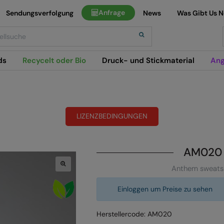
Anfrage
Sendungsverfolgung
News
Was Gibt Us 
h
ds
Recycelt oder Bio
Druck- und Stickmaterial
Ang
LIZENZBEDINGUNGEN
AM020
Anthem sweatsh
Einloggen um Preise zu sehen
Herstellercode: AM020