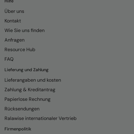
Hilfe
Kariban
Über uns
Kariban Proact
Kontakt
KiMood
Wie Sie uns finden
Kodak
Anfragen
Kustom Kit
Resource Hub
Larkwood
FAQ
Maddins
Lieferung und Zahlung
Lieferangaben und kosten
Madeira
Zahlung & Kreditantrag
MagiCut
Papierlose Rechnung
Marketing Hub
Rücksendungen
Mumbles
Ralawise internationaler Vertrieb
New Morning Studios
Firmenpolitik