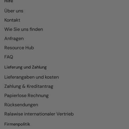
Hilfe
Kariban
Über uns
Kariban Proact
Kontakt
KiMood
Wie Sie uns finden
Kodak
Anfragen
Kustom Kit
Resource Hub
Larkwood
FAQ
Maddins
Lieferung und Zahlung
Lieferangaben und kosten
Madeira
Zahlung & Kreditantrag
MagiCut
Papierlose Rechnung
Marketing Hub
Rücksendungen
Mumbles
Ralawise internationaler Vertrieb
New Morning Studios
Firmenpolitik