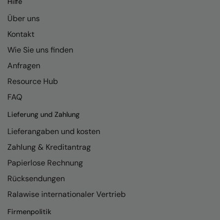
Hilfe
Kariban
Über uns
Kariban Proact
Kontakt
KiMood
Wie Sie uns finden
Kodak
Anfragen
Kustom Kit
Resource Hub
Larkwood
FAQ
Maddins
Lieferung und Zahlung
Lieferangaben und kosten
Madeira
Zahlung & Kreditantrag
MagiCut
Papierlose Rechnung
Marketing Hub
Rücksendungen
Mumbles
Ralawise internationaler Vertrieb
New Morning Studios
Firmenpolitik