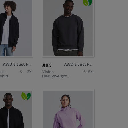
AWDis Just Hoods
AWDis Just Hoods
JH113
ull-
S – 2XL
Vision
S-5XL
shirt
Heavyweight
Sweat