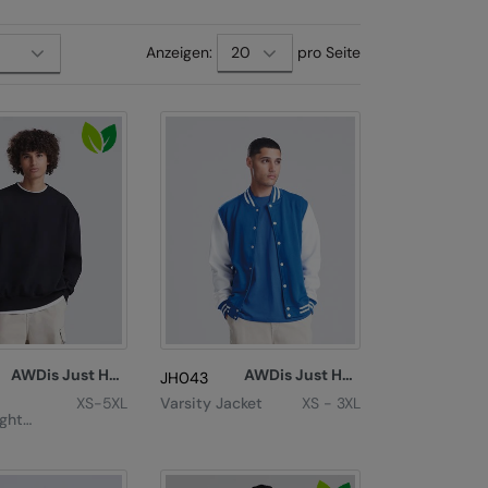
Anzeigen:
pro Seite
AWDis Just Hoods
AWDis Just Hoods
JH043
XS-5XL
Varsity Jacket
XS - 3XL
ght
t