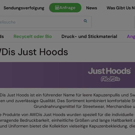
Anfrage
Sendungsverfolgung
News
Was Gibt Us 
h
ds
Recycelt oder Bio
Druck- und Stickmaterial
Ang
Dis Just Hoods
is Just Hoods ist ein führender Name für leere Kapuzenpullis und Swea
en und zuverlässige Qualität. Das Sortiment kombiniert komfortable 
Grundnahrungsmittel für Streetwear, Merchandise u
e Produkte von AWDis Just Hoods wurden speziell für die individuelle
orragende Bedruckbarkeit, einheitliche Größen und lange Haltbarkeit
und Uniformen bietet die Kollektion vielseitige Kapuzenbekleidung, die 