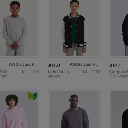
AWDis Just Hoods
AWDis Just Hoods
JH43J
JH147
WDis
1/2 - 12/13
Kids Varsity
3/4 - 12/13
Campus F
hirt
Jacket
Zip Sweat