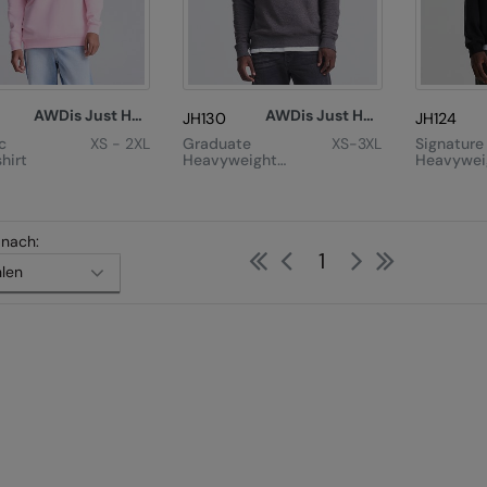
AWDis Just Hoods
AWDis Just Hoods
JH130
JH124
c
XS - 2XL
Graduate
XS-3XL
Signature
hirt
Heavyweight
Heavywei
Sweatshirt
Bomber S
 nach:
First
Previous
Next
Last
1