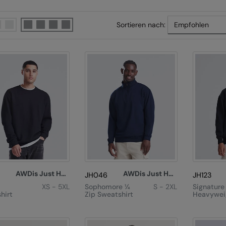
Sortieren nach:
AWDis Just Hoods
AWDis Just Hoods
JH046
JH123
XS - 5XL
Sophomore ¼
S - 2XL
Signature
hirt
Zip Sweatshirt
Heavywei
Sweatshir