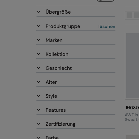
Übergröße
Produktgruppe
löschen
Marken
Kollektion
Geschlecht
Alter
Style
JH030
Features
AWDis
Sweats
Zertifizierung
Farbe