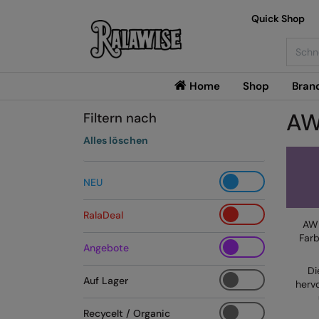
Quick Shop
Searc
Home
Shop
Bran
AW
Filtern nach
Alles löschen
NEU
RalaDeal
AWD
Farb
Angebote
Di
Auf Lager
herv
Recycelt / Organic