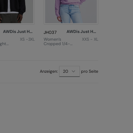
AWDis Just Hoods
AWDis Just Hoods
JH037
XS -3XL
Women’s
XXS - XL
ght
Cropped 1/4-
weat
Zip Sweat
Anzeigen:
pro Seite