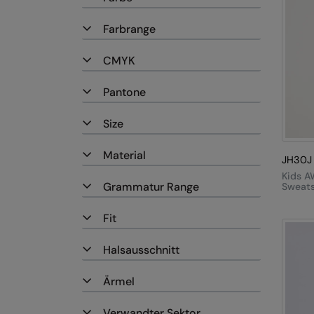
Farbrange
CMYK
Pantone
Size
Material
JH30J
Kids A
Grammatur Range
Sweats
Fit
Halsausschnitt
Ärmel
Verwandter Sektor