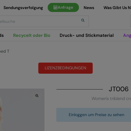
Anfrage
Sendungsverfolgung
News
Was Gibt Us 
h
ds
Recycelt oder Bio
Druck- und Stickmaterial
Ang
ped T
LIZENZBEDINGUNGEN
JT006
Women's triblend c
Einloggen um Preise zu sehen