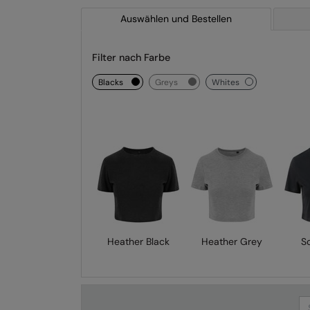
Auswählen und Bestellen
Filter nach Farbe
blacks
greys
whites
Heather Black
Heather Grey
So
Se