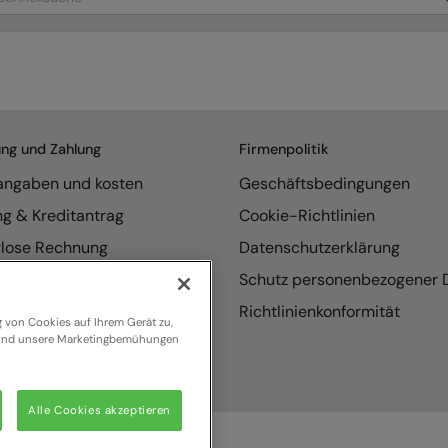
ung und Zahlung
Firmenpolitik
rangaben und kosten
Geschäftsbedingungen
ng & Kreditantrag
Cookie-Richtlinien
rlose Rechnung
Datenschutzerklärung
endungen
Schutz personenbezogener 
se internationaler Vertrieb
Richtlinienkonformität
g von Cookies auf Ihrem Gerät zu,
n und unsere Marketingbemühungen
Alle Cookies akzeptieren