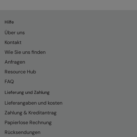
Kariban
Kariban Proact
Hilfe
KiMood
Über uns
Kodak
Kontakt
Kustom Kit
Wie Sie uns finden
Larkwood
Anfragen
Maddins
Resource Hub
FAQ
Madeira
Lieferung und Zahlung
MagiCut
Lieferangaben und kosten
Marketing Hub
Zahlung & Kreditantrag
Mumbles
Papierlose Rechnung
New Morning Studios
Rücksendungen