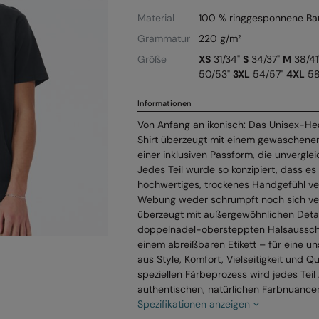
Material
100 % ringgesponnene Ba
Grammatur
220 g/m²
Größe
XS
31/34"
S
34/37"
M
38/41
50/53"
3XL
54/57"
4XL
58
Informationen
Von Anfang an ikonisch: Das Unisex-
Shirt überzeugt mit einem gewaschene
einer inklusiven Passform, die unvergleic
Jedes Teil wurde so konzipiert, dass e
hochwertiges, trockenes Handgefühl ve
Webung weder schrumpft noch sich ver
überzeugt mit außergewöhnlichen Detai
doppelnadel-obersteppten Halsausschn
einem abreißbaren Etikett – für eine 
aus Style, Komfort, Vielseitigkeit und Q
speziellen Färbeprozess wird jedes Teil
authentischen, natürlichen Farbnuance
Spezifikationen anzeigen