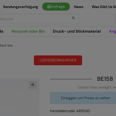
Anfrage
Sendungsverfolgung
News
Was Gibt Us 
h
ds
Recycelt oder Bio
Druck- und Stickmaterial
Ang
hed tee
LIZENZBEDINGUNGEN
BE158
Unisex heavyweight w
Einloggen um Preise zu sehen
Herstellercode: 4810GD