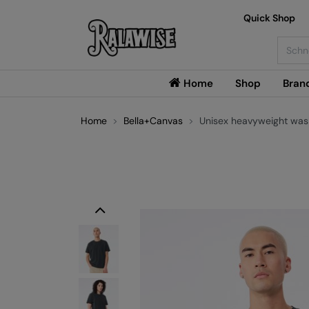
Quick Shop
Searc
Home
Shop
Bran
Home
Bella+Canvas
Unisex heavyweight was
Previous