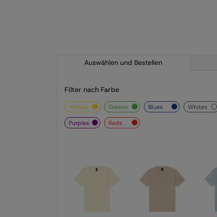
Auswählen und Bestellen
Filter nach Farbe
yellows
greens
blues
whites
purples
reds