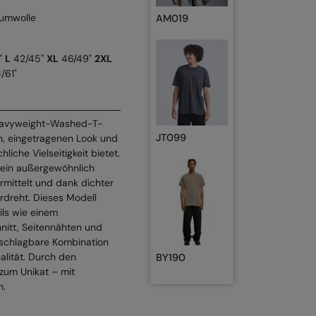
umwolle
AM019
"
L
42/45"
XL
46/49"
2XL
/61"
Heavyweight-Washed-T-
JT099
n, eingetragenen Look und
hliche Vielseitigkeit bietet.
s ein außergewöhnlich
rmittelt und dank dichter
dreht. Dieses Modell
ls wie einem
itt, Seitennähten und
unschlagbare Kombination
ualität. Durch den
BY190
 zum Unikat – mit
n.