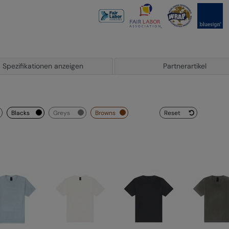
Spezifikationen anzeigen
Partnerartikel
blacks
greys
browns
Reset