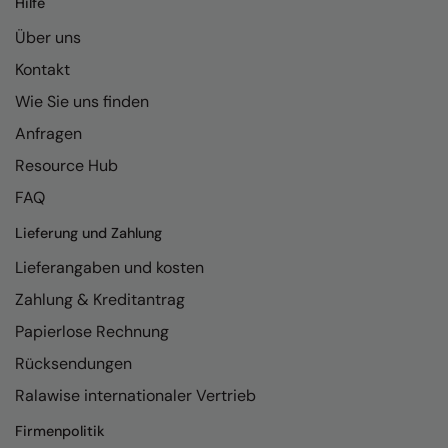
Hilfe
Kariban
Über uns
Kariban Proact
Kontakt
KiMood
Wie Sie uns finden
Kodak
Anfragen
Kustom Kit
Resource Hub
Larkwood
FAQ
Maddins
Lieferung und Zahlung
Lieferangaben und kosten
Madeira
Zahlung & Kreditantrag
MagiCut
Papierlose Rechnung
Marketing Hub
Rücksendungen
Mumbles
Ralawise internationaler Vertrieb
New Morning Studios
Firmenpolitik