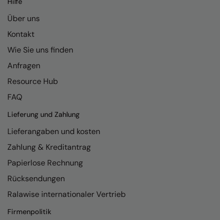
Hilfe
Kariban
Über uns
Kariban Proact
Kontakt
KiMood
Wie Sie uns finden
Kodak
Anfragen
Kustom Kit
Resource Hub
Larkwood
FAQ
Maddins
Lieferung und Zahlung
Lieferangaben und kosten
Madeira
Zahlung & Kreditantrag
MagiCut
Papierlose Rechnung
Marketing Hub
Rücksendungen
Mumbles
Ralawise internationaler Vertrieb
New Morning Studios
Firmenpolitik