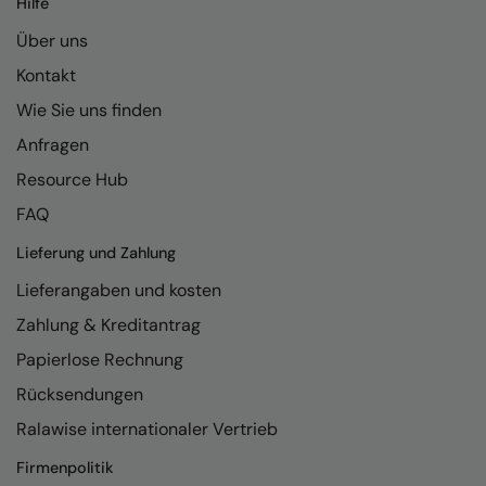
Hilfe
Kariban
Über uns
Kariban Proact
Kontakt
KiMood
Wie Sie uns finden
Kodak
Anfragen
Kustom Kit
Resource Hub
Larkwood
FAQ
Maddins
Lieferung und Zahlung
Lieferangaben und kosten
Madeira
Zahlung & Kreditantrag
MagiCut
Papierlose Rechnung
Marketing Hub
Rücksendungen
Mumbles
Ralawise internationaler Vertrieb
New Morning Studios
Firmenpolitik