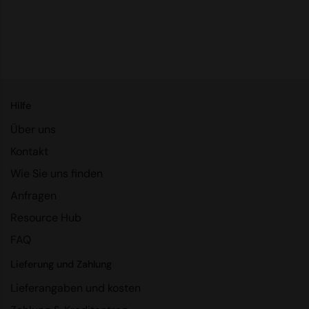
RalaDeal - Outlet
RalaFlex
Regatta High Visibility
Regatta Honestly Made
Hilfe
Regatta Junior
Über uns
Regatta Professional
Kontakt
Regatta Safety Footwear
Wie Sie uns finden
Anfragen
Resolute Ink
Resource Hub
Result
FAQ
Result Core
Lieferung und Zahlung
Result Recycled
Lieferangaben und kosten
Result Headwear