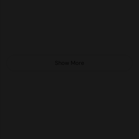
Nike
Nimbus
Nutshell
OGIO
Onna By Premier
Show More
Portman & Pooch
Portwest
Premier
Pro RTX
Pro RTX High Visibility
Quadra
RalaBundle