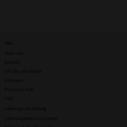
Result Headwear
Result Safeguard
Result Winter Essentials
Result Urban Outdoor
Hilfe
Result Work-Guard
Über uns
Ribbon
Kontakt
Russell Athletic
Wie Sie uns finden
Anfragen
Russell Athletic Collection
Resource Hub
Scruffs
FAQ
SF Clothing
Lieferung und Zahlung
Spiro
Lieferangaben und kosten
Spiro Recycled