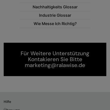
Nike
Nachhaltigkeits Glossar
Nimbus
Industrie Glossar
Nutshell
Wie Messe Ich Richtig?
OGIO
Onna By Premier
Portman & Pooch
Für Weitere Unterstützung
Kontakieren Sie Bitte
Portwest
marketing@ralawise.de
Premier
Pro RTX
Pro RTX High Visibility
Quadra
Hilfe
RalaBundle