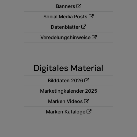
Banners
Colortone
Onna By Premier
Social Media Posts
Comfort Colors
Premier
Datenblätter
Craghoppers Expert
Quadra
Veredelungshinweise
Everyday Essentials
Ralaflex
Finden & Hales
Russell Collection
Digitales Material
Flexfit by Yupoong
Russell
Front Row
SF
Bilddaten 2026
Marketingkalender 2025
Fruit of the Loom
Tombo
Marken Videos
Gildan
TriDri
Marken Kataloge
Henbury
Westford Mill
Home & Living