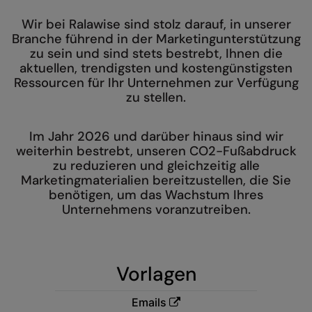
AWDis Just Polo's
Beechfield
Resolute Ink
Wir bei Ralawise sind stolz darauf, in unserer
Branche führend in der Marketingunterstützung
AWDis So Denim
Build Your Brand
The Magic Touch
zu sein und sind stets bestrebt, Ihnen die
aktuellen, trendigsten und kostengünstigsten
AWDis Just T's
Craghoppers
Transfers
Ressourcen für Ihr Unternehmen zur Verfügung
zu stellen.
B&C Collection
Flexfit By Yupoong
Xpres
BabyBugz
Front Row
Im Jahr 2026 und darüber hinaus sind wir
weiterhin bestrebt, unseren CO2-Fußabdruck
BagBase
Henbury
zu reduzieren und gleichzeitig alle
Beechfield
Home & Living
Marketingmaterialien bereitzustellen, die Sie
benötigen, um das Wachstum Ihres
Bella+Canvas
Kariban
Unternehmens voranzutreiben.
Build Your Brand
KiMood
Build Your Brand Basic
Larkwood
Vorlagen
Build Your Brandit
Nike
Emails
Callaway
Nimbus