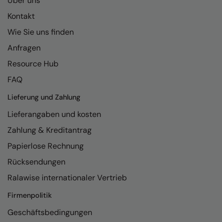
Über uns
RalaDeal - Outlet
Kontakt
RalaFlex
Wie Sie uns finden
Anfragen
Regatta High Visibility
Resource Hub
Regatta Honestly Made
FAQ
Regatta Junior
Lieferung und Zahlung
Regatta Professional
Lieferangaben und kosten
Regatta Safety Footwear
Zahlung & Kreditantrag
Resolute Ink
Papierlose Rechnung
Result
Rücksendungen
Ralawise internationaler Vertrieb
Result Core
Firmenpolitik
Result Recycled
Geschäftsbedingungen
Result Headwear