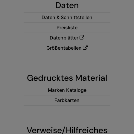
Kariban
Daten
Kariban Proact
Daten & Schnittstellen
KiMood
Preisliste
Kodak
Datenblätter
Kustom Kit
Größentabellen
Larkwood
Maddins
Gedrucktes Material
Madeira
Marken Kataloge
MagiCut
Farbkarten
Marketing Hub
Mumbles
New Morning Studios
Verweise/Hilfreiches