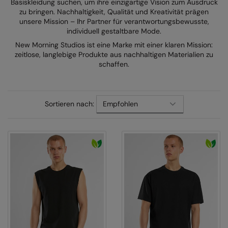
Basiskleidung suchen, um ihre einzigartige Vision zum Ausdruck
zu bringen. Nachhaltigkeit, Qualität und Kreativität prägen
AWDis Just Polo's
Beechfield
Resolute Ink
unsere Mission – Ihr Partner für verantwortungsbewusste,
individuell gestaltbare Mode.
AWDis So Denim
Build Your Brand
The Magic Touch
New Morning Studios ist eine Marke mit einer klaren Mission:
AWDis Just T's
Craghoppers
Transfers
zeitlose, langlebige Produkte aus nachhaltigen Materialien zu
schaffen.
B&C Collection
Flexfit By Yupoong
Xpres
BabyBugz
Front Row
Sortieren nach:
BagBase
Henbury
Beechfield
Home & Living
Bella+Canvas
Kariban
Build Your Brand
KiMood
Build Your Brand Basic
Larkwood
Build Your Brandit
Nike
Callaway
Nimbus