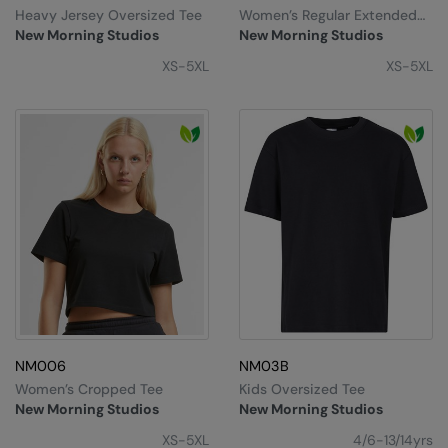
Kariban
Heavy Jersey Oversized Tee
Women’s Regular Extended
Shoulder Tee
New Morning Studios
New Morning Studios
Kariban Proact
XS-5XL
XS-5XL
KiMood
Kodak
Kustom Kit
Larkwood
Maddins
Madeira
MagiCut
Marketing Hub
NM006
NM03B
Mumbles
Women’s Cropped Tee
Kids Oversized Tee
New Morning Studios
New Morning Studios
New Morning Studios
XS-5XL
4/6-13/14yrs