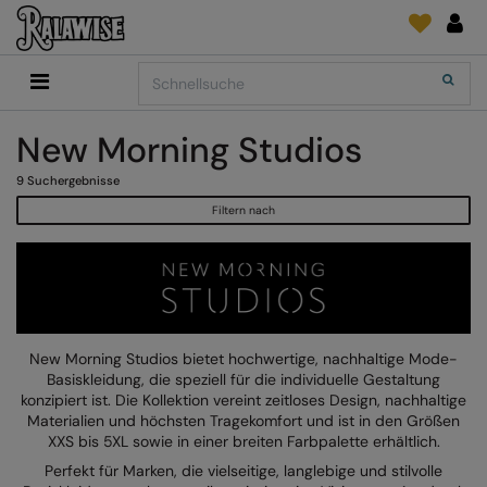
Back
Back
Back
Back
Back
Back
Back
Search
Shop
2786
Adidas
Druck- und Stickmaterial
Quick Shop
Accessoires
Add It On
New Morning Studios
Add It On
Anthem
Marken
SENDUNGSVERFOLGUNG
Digital Druck Medie
Everyday Essentials
FÜR DIESE SAISON
9
Suchergebnisse
Adidas
ARTG
ANFRAGEN
DTG
Flip FOLD®
Filtern nach
Anthem
Asquith & Fox
NEWS
Sticken
Madeira
BELIEBT
Asquith & Fox
AWDis Ecologie
FEEDBACK
Folien/Vinyls/HTV
RalaDPM
AWDis
AWDis Just Cool
FAQ
Sublimation
RalaFlex
Druck- und Stickmaterial
AWDis Academy
AWDis Just Hoods
Transferpapiere
RalaFlock
New Morning Studios bietet hochwertige, nachhaltige Mode-
Basiskleidung, die speziell für die individuelle Gestaltung
AWDis Ecologie
B&C Collection
RalaJet
konzipiert ist. Die Kollektion vereint zeitloses Design, nachhaltige
Materialien und höchsten Tragekomfort und ist in den Größen
AWDis Just Cool
Babybugz
RalaMugs
XXS bis 5XL sowie in einer breiten Farbpalette erhältlich.
Perfekt für Marken, die vielseitige, langlebige und stilvolle
AWDis Just Hoods
Bagbase
Ready Range