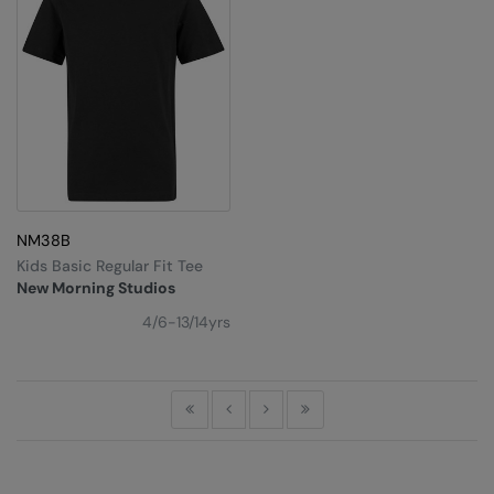
RalaDeal - Outlet
RalaFlex
Regatta High Visibility
Regatta Honestly Made
Regatta Junior
Regatta Professional
NM38B
Kids Basic Regular Fit Tee
Regatta Safety Footwear
New Morning Studios
Resolute Ink
4/6-13/14yrs
Result
Result Core
First
Previous
Next
Last
Result Recycled
Result Headwear