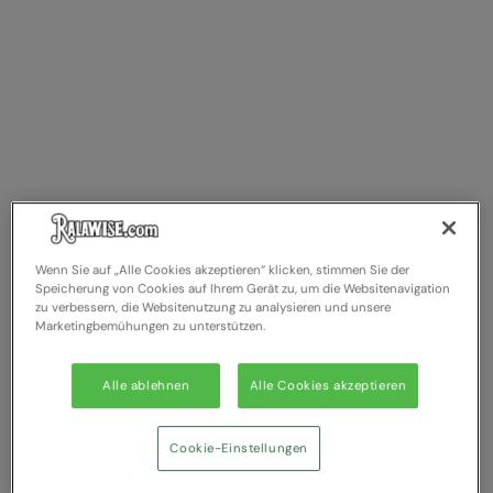
Splashmacs
Stanley / Stella
Stanley Workwear
Stormtech
The Christmas Shop
Tee Jays
Wenn Sie auf „Alle Cookies akzeptieren“ klicken, stimmen Sie der
TheMagicTouch
Speicherung von Cookies auf Ihrem Gerät zu, um die Websitenavigation
zu verbessern, die Websitenutzung zu analysieren und unsere
Marketingbemühungen zu unterstützen.
Tombo
Towel City
Alle ablehnen
Alle Cookies akzeptieren
TriDri®
Cookie-Einstellungen
Under Armour