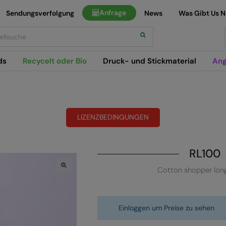
Anfrage
Sendungsverfolgung
News
Was Gibt Us 
h
ds
Recycelt oder Bio
Druck- und Stickmaterial
Ang
LIZENZBEDINGUNGEN
RL100
Cotton shopper lon
Einloggen um Preise zu sehen