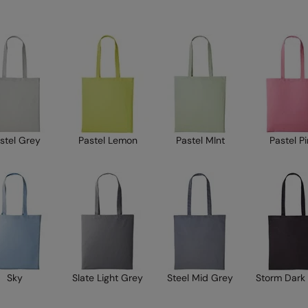
stel Grey
Pastel Lemon
Pastel MInt
Pastel P
Sky
Slate Light Grey
Steel Mid Grey
Storm Dark