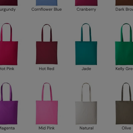
urgundy
Cornflower Blue
Cranberry
Dark Br
Hot Pink
Hot Red
Jade
Kelly Gr
Magenta
Mid Pink
Natural
Olive