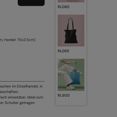
RL060
m, Henkel: 70x2.5cm)
RL065
aschen im Einzelhandel, in
Geschäften.
RL600
ach einsetzbar. Ideal zum
der Schulter getragen