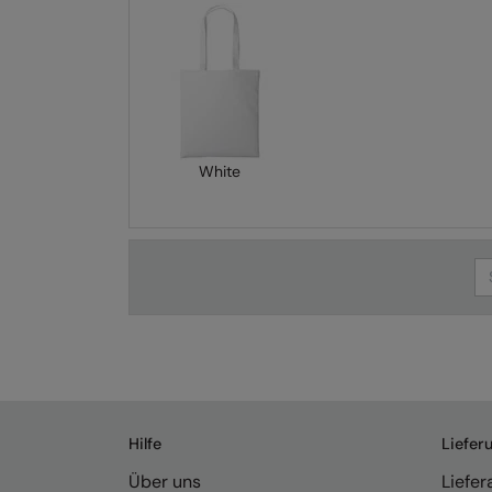
White
Se
Hilfe
Liefer
Über uns
Liefe