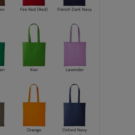
own
Fire Red (Red)
French Dark Navy
een
Kiwi
Lavender
Orange
Oxford Navy