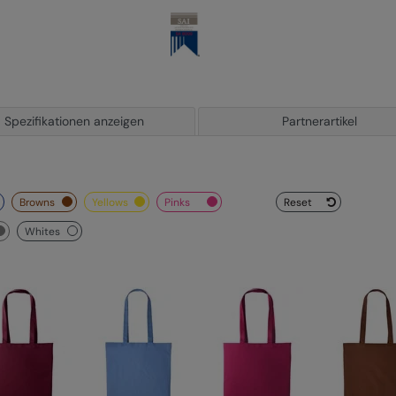
Spezifikationen anzeigen
Partnerartikel
browns
yellows
pinks
Reset
whites