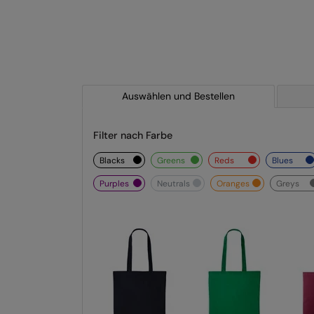
Auswählen und Bestellen
Filter nach Farbe
blacks
greens
reds
blues
purples
neutrals
oranges
greys