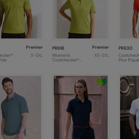
Premier
Premier
PR616
PR630
ecker®
S-5XL
Women's
XS-2XL
Coolcheck
Polo
Coolchecker®
Plus Piqué
Piqué Polo