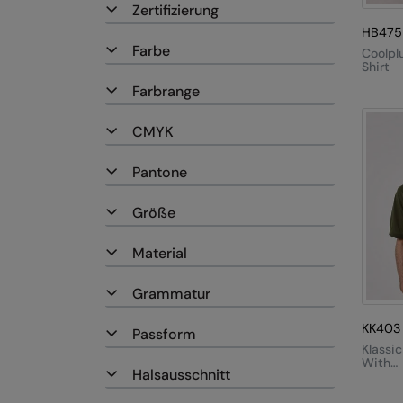
Zertifizierung
HB475
Farbe
Coolpl
Shirt
Farbrange
CMYK
Pantone
Größe
Material
Grammatur
KK403
Passform
Klassic
With
Halsausschnitt
Super
60°C (
Fit)