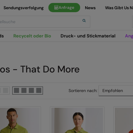
Anfrage
Sendungsverfolgung
News
Was Gibt Us 
h
ds
Recycelt oder Bio
Druck- und Stickmaterial
Ang
los - That Do More
Sortieren nach: