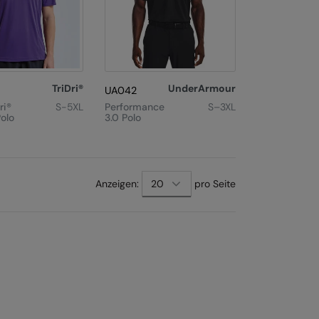
TriDri®
UnderArmour
UA042
ri®
S-5XL
Performance
S–3XL
olo
3.0 Polo
xt
Last
Anzeigen:
pro Seite