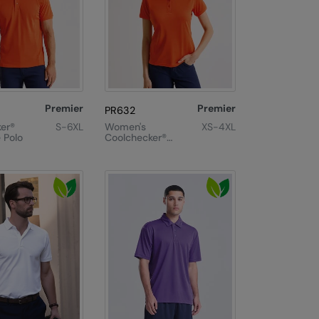
Premier
Premier
PR632
er®
S-6XL
Women's
XS-4XL
 Polo
Coolchecker®
Plus Piqué Polo