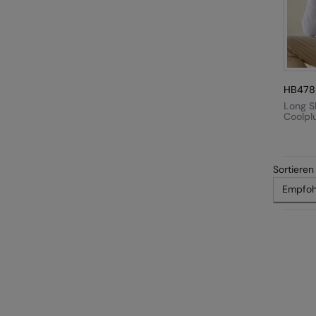
HB478
Long S
Coolpl
Shirt
Sortieren