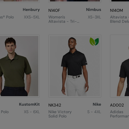
Henbury
Nimbus
N140F
N140M
us® Polo
XXS-5XL
Women's
XS-3XL
Altavista 
Altavista - Tri-
Blend Del
Blend Deluxe
Polo
Polo
KustomKit
Nike
NK342
AD002
 Polo
XS - 6XL
Nike Victory
S - 4XL
Adidas
Solid Polo
Performa
wash®
Polo
classic