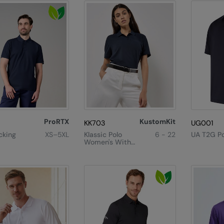
ProRTX
KustomKit
KK703
UG001
cking
XS–5XL
Klassic Polo
6 - 22
UA T2G Po
Women's With
Superwash®
60°C (classic
Fit)