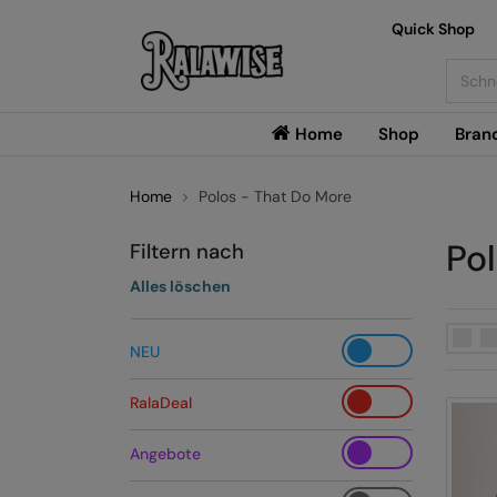
Quick Shop
Searc
Home
Shop
Bran
Home
Polos - That Do More
Po
Filtern nach
Alles löschen
NEU
RalaDeal
Angebote