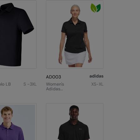
adidas
AD003
lo LB
S -3XL
Women's
XS-XL
Adidas
Performance
Polo