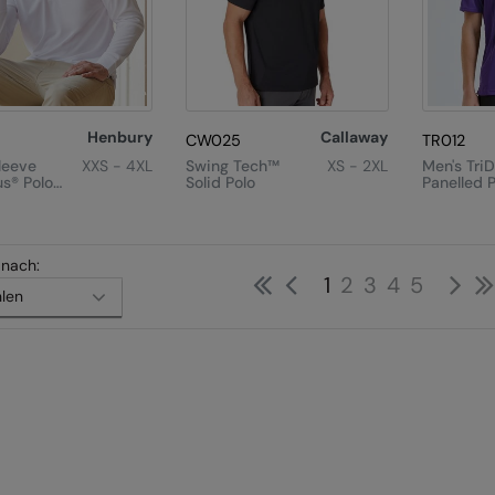
Henbury
Callaway
CW025
TR012
leeve
XXS - 4XL
Swing Tech™
XS - 2XL
Men's TriD
us® Polo
Solid Polo
Panelled P
 nach:
First
Previous
Ne
1
2
3
4
5