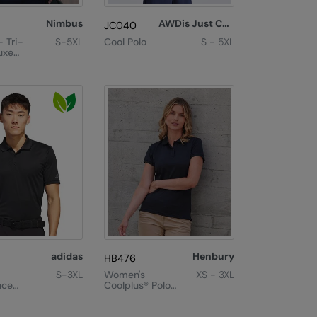
Nimbus
AWDis Just Cool
JC040
- Tri-
S-5XL
Cool Polo
S - 5XL
uxe
adidas
Henbury
HB476
S-3XL
Women's
XS - 3XL
nce
Coolplus® Polo
Shirt