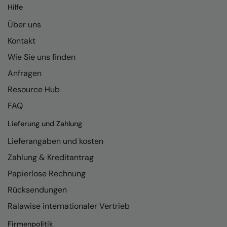
Kariban
Hilfe
Kariban Proact
Über uns
Kontakt
KiMood
Wie Sie uns finden
Kodak
Anfragen
Kustom Kit
Resource Hub
Larkwood
FAQ
Maddins
Lieferung und Zahlung
Madeira
Lieferangaben und kosten
MagiCut
Zahlung & Kreditantrag
Papierlose Rechnung
Marketing Hub
Rücksendungen
Mumbles
Ralawise internationaler Vertrieb
New Morning Studios
Firmenpolitik