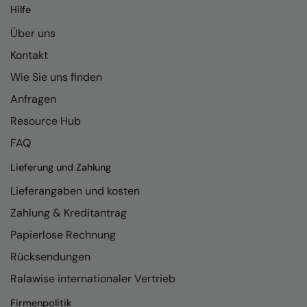
Kariban
Hilfe
Kariban Proact
Über uns
Kontakt
KiMood
Wie Sie uns finden
Kodak
Anfragen
Kustom Kit
Resource Hub
Larkwood
FAQ
Maddins
Lieferung und Zahlung
Madeira
Lieferangaben und kosten
MagiCut
Zahlung & Kreditantrag
Papierlose Rechnung
Marketing Hub
Rücksendungen
Mumbles
Ralawise internationaler Vertrieb
New Morning Studios
Firmenpolitik