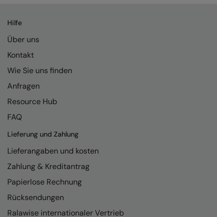
Kariban
Kariban Proact
Hilfe
KiMood
Über uns
Kontakt
Kodak
Wie Sie uns finden
Kustom Kit
Anfragen
Larkwood
Resource Hub
Maddins
FAQ
Madeira
Lieferung und Zahlung
MagiCut
Lieferangaben und kosten
Zahlung & Kreditantrag
Marketing Hub
Papierlose Rechnung
Mumbles
Rücksendungen
New Morning Studios
Ralawise internationaler Vertrieb