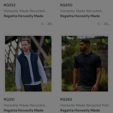
Kariban
RG352
RG350
Kariban Proact
Honestly Made Recycled
Honestly Made Recycled
Full-Zip Fleece
Softshell Jacket
Regatta Honestly Made
Regatta Honestly Made
KiMood
S - 3XL
S - 3XL
Kodak
Kustom Kit
Larkwood
Maddins
Madeira
MagiCut
Marketing Hub
Mumbles
RG351
RG363
Honestly Made Recycled
Honestly Made Recycled Polo
New Morning Studios
Softshell Bodywarmer
Regatta Honestly Made
Regatta Honestly Made