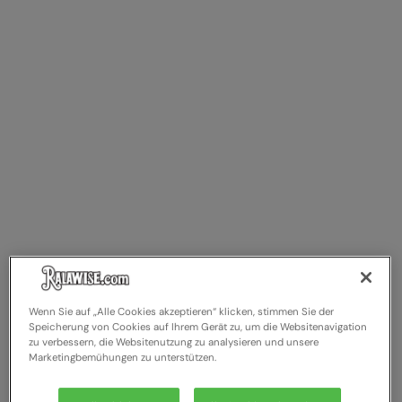
Result Safeguard
Result Winter Essentials
Result Urban Outdoor
Result Work-Guard
Rhino
Ribbon
Russell Athletic
Russell Athletic Collection
Scruffs
Wenn Sie auf „Alle Cookies akzeptieren“ klicken, stimmen Sie der
Speicherung von Cookies auf Ihrem Gerät zu, um die Websitenavigation
SF Clothing
zu verbessern, die Websitenutzung zu analysieren und unsere
Marketingbemühungen zu unterstützen.
Spiro
Spiro Recycled