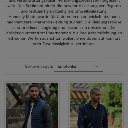
und verantwortungsvollen Herstellungsprozessen hergestellt
wird. Das Sortiment bietet die bewährte Leistung von Regatta
AWDis Just Polo's
Beechfield
Resolute Ink
und reduziert gleichzeitig die Umweltbelastung.
Honestly Made wurde für Unternehmen entwickelt, die nach
AWDis So Denim
Build Your Brand
The Magic Touch
nachhaltigerer Markenbekleidung suchen. Die Kleidungsstücke
sind praktisch, langlebig und lassen sich dekorieren. Die
AWDis Just T's
Craghoppers
Transfers
Kollektion unterstützt Unternehmen, die ihre Arbeitskleidung an
ethischen Werten ausrichten wollen, ohne dabei auf Komfort
B&C Collection
Flexfit By Yupoong
Xpres
oder Zuverlässigkeit zu verzichten.
BabyBugz
Front Row
BagBase
Henbury
Sortieren nach:
Beechfield
Home & Living
Bella+Canvas
Kariban
Build Your Brand
KiMood
Build Your Brand Basic
Larkwood
Build Your Brandit
Nike
Callaway
Nimbus