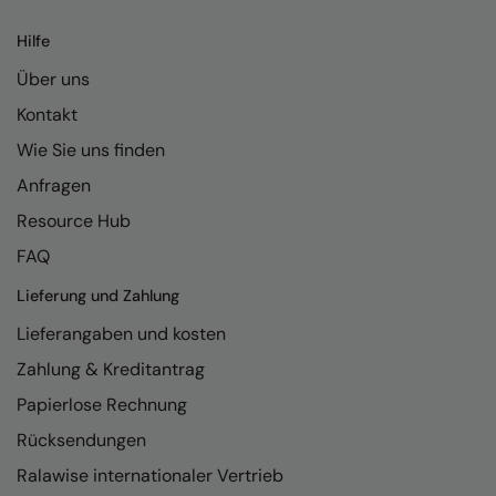
Kariban
Hilfe
Kariban Proact
Über uns
KiMood
Kontakt
Kodak
Wie Sie uns finden
Kustom Kit
Anfragen
Larkwood
Resource Hub
FAQ
Maddins
Lieferung und Zahlung
Madeira
Lieferangaben und kosten
MagiCut
Zahlung & Kreditantrag
Marketing Hub
Papierlose Rechnung
Mumbles
Rücksendungen
New Morning Studios
Ralawise internationaler Vertrieb