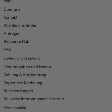
Hilfe
Kariban
Über uns
Kariban Proact
Kontakt
KiMood
Wie Sie uns finden
Kodak
Anfragen
Kustom Kit
Resource Hub
Larkwood
FAQ
Maddins
Lieferung und Zahlung
Lieferangaben und kosten
Madeira
Zahlung & Kreditantrag
MagiCut
Papierlose Rechnung
Marketing Hub
Rücksendungen
Mumbles
Ralawise internationaler Vertrieb
New Morning Studios
Firmenpolitik