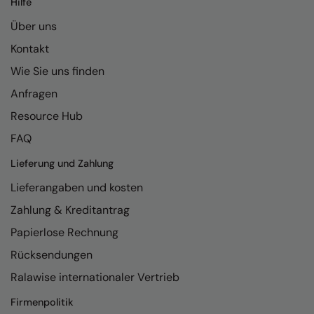
Hilfe
Kariban
Über uns
Kariban Proact
Kontakt
KiMood
Wie Sie uns finden
Kodak
Anfragen
Kustom Kit
Resource Hub
Larkwood
FAQ
Maddins
Lieferung und Zahlung
Lieferangaben und kosten
Madeira
Zahlung & Kreditantrag
MagiCut
Papierlose Rechnung
Marketing Hub
Rücksendungen
Mumbles
Ralawise internationaler Vertrieb
New Morning Studios
Firmenpolitik