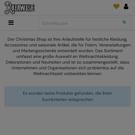
Back
Back
Back
Back
Back
Back
Back
Search
Shop
2786
Adidas
Druck- und Stickmaterial
Quick Shop
Accessoires
Add It On
Der Christmas Shop ist Ihre Anlaufstelle für festliche Kleidung,
Add It On
Anthem
Marken
SENDUNGSVERFOLGUNG
Digital Druck Medie
Everyday Essentials
Accessoires und saisonale Artikel, die für Feiern, Veranstaltungen
FÜR DIESE SAISON
und Markengeschenke entwickelt wurden. Das Sortiment
Adidas
ARTG
ANFRAGEN
DTG
Flip FOLD®
umfasst eine große Auswahl an Weihnachtskleidung,
Dekorationen und Neuheiten und ist so zusammengestellt, dass
Anthem
Asquith & Fox
NEWS
Sticken
Madeira
Unternehmen und Organisationen sich problemlos auf die
BELIEBT
Weihnachtszeit vorbereiten können.
Asquith & Fox
AWDis Ecologie
FEEDBACK
Folien/Vinyls/HTV
RalaDPM
AWDis
AWDis Just Cool
FAQ
Sublimation
RalaFlex
Es wurden keine Produkte gefunden, die Ihren
Druck- und Stickmaterial
AWDis Academy
AWDis Just Hoods
Transferpapiere
RalaFlock
Suchkriterien entsprechen
AWDis Ecologie
B&C Collection
RalaJet
AWDis Just Cool
Babybugz
RalaMugs
AWDis Just Hoods
Bagbase
Ready Range