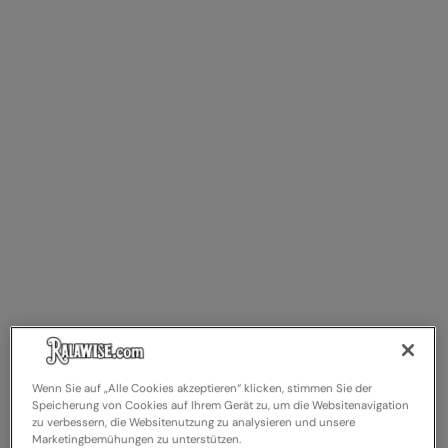
Kariban
Kariban Proact
KiMood
Kodak
Kustom Kit
Larkwood
Maddins
Madeira
MagiCut
Marketing Hub
Mumbles
Wenn Sie auf „Alle Cookies akzeptieren“ klicken, stimmen Sie der
Speicherung von Cookies auf Ihrem Gerät zu, um die Websitenavigation
New Morning Studios
zu verbessern, die Websitenutzung zu analysieren und unsere
Marketingbemühungen zu unterstützen.