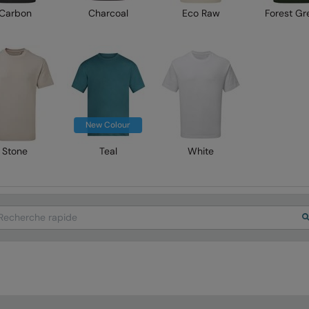
Carbon
Charcoal
Eco Raw
Forest Gr
New Colour
Stone
Teal
White
arch