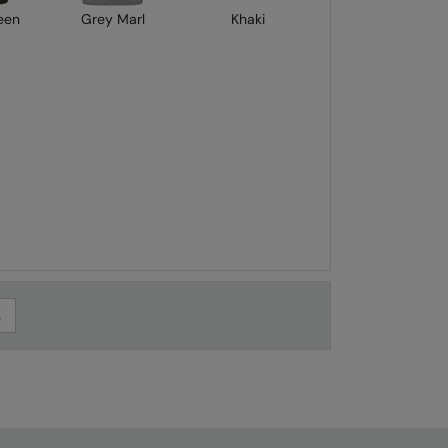
een
Grey Marl
Khaki