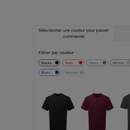
Sélectionner une couleur pour passer
commande
Filtrer par couleur
blacks
reds
greys
whites
blues
neutrals