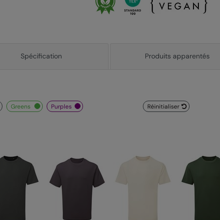
Spécification
Produits apparentés
greens
purples
Réinitialiser