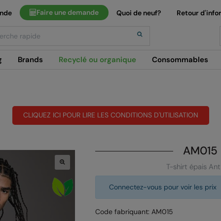
Faire une demande
ande
Quoi de neuf?
Retour d'info
h
g
Brands
Recyclé ou organique
Consommables
CLIQUEZ ICI POUR LIRE LES CONDITIONS D'UTILISATION
AM015
T-shirt épais A
Connectez-vous pour voir les prix
Code fabriquant: AM015