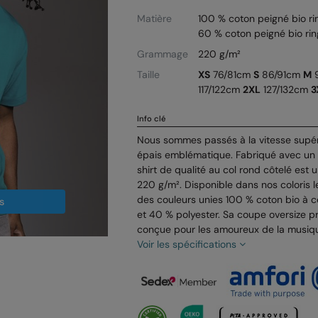
Matière
100 % coton peigné bio ri
60 % coton peigné bio ri
Grammage
220 g/m²
Taille
XS
76/81cm
S
86/91cm
M
9
117/122cm
2XL
127/132cm
3
Info clé
Nous sommes passés à la vitesse supér
épais emblématique. Fabriqué avec un fi
shirt de qualité au col rond côtelé est 
220 g/m². Disponible dans nos coloris le
des couleurs unies 100 % coton bio à c
s
et 40 % polyester. Sa coupe oversize pr
conçue pour les amoureux de la musiqu
Voir les spécifications