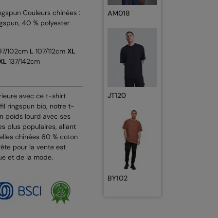
ngspun Couleurs chinées :
AM018
ngspun, 40 % polyester
7/102cm
L
107/112cm
XL
XL
137/142cm
JT120
ieure avec ce t-shirt
l ringspun bio, notre t-
un poids lourd avec ses
s plus populaires, allant
elles chinées 60 % coton
ête pour la vente est
e et de la mode.
BY102