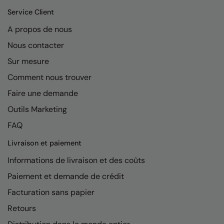
Kariban
Service Client
Kariban Proact
A propos de nous
KiMood
Nous contacter
Kodak
Sur mesure
Comment nous trouver
Kustom Kit
Faire une demande
Larkwood
Outils Marketing
Maddins
FAQ
Madeira
Livraison et paiement
MagiCut
Informations de livraison et des coûts
Marketing Hub
Paiement et demande de crédit
Facturation sans papier
Mumbles
Retours
New Morning Studios