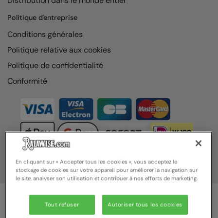
Distribution dans le monde entier
Nike
Politique d'entreprise
Nimbus
Conditions générales
Nutshell
Politique relative aux cookies
OGIO
Politique de confidentialité
Onna By Premier
Conformité
Portman & Pooch
Portwest
Premier
Pro RTX
En cliquant sur « Accepter tous les cookies », vous acceptez le
stockage de cookies sur votre appareil pour améliorer la navigation sur
Pro RTX High Visibility
le site, analyser son utilisation et contribuer à nos efforts de marketing.
Quadra
Tout refuser
Autoriser tous les cookies
RalaBundle
© Ralawise 2025 | Ralawise Limited, Registered in England &