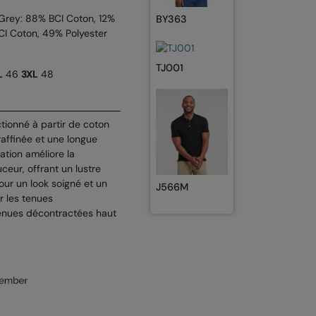
Grey: 88% BCI Coton, 12%
BY363
BCI Coton, 49% Polyester
TJ001
L
46
3XL
48
tionné à partir de coton
 raffinée et une longue
ation améliore la
uceur, offrant un lustre
our un look soigné et un
J566M
r les tenues
 tenues décontractées haut