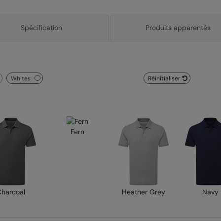
Spécification
Produits apparentés
whites
Réinitialiser
Fern
Charcoal
Heather Grey
Navy