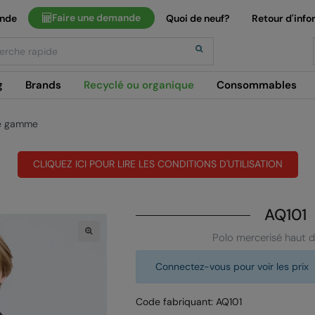
Faire une demande
ande
Quoi de neuf?
Retour d'info
h
g
Brands
Recyclé ou organique
Consommables
de gamme
CLIQUEZ ICI POUR LIRE LES CONDITIONS D'UTILISATION
AQ101
Polo mercerisé haut
Connectez-vous pour voir les prix
Code fabriquant: AQ101