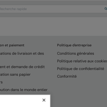
arch
son et paiement
Politique d'entreprise
ations de livraison et des
Conditions générales
Politique relative aux cookie
ent et demande de crédit
Politique de confidentialité
ation sans papier
Conformité
rs
bution dans le monde entier