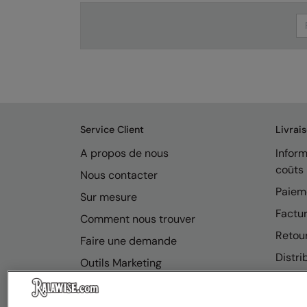
Se
Service Client
Livrai
A propos de nous
Inform
coûts
Nous contacter
Paiem
Sur mesure
Factur
Comment nous trouver
Retou
Faire une demande
Distri
Outils Marketing
FAQ