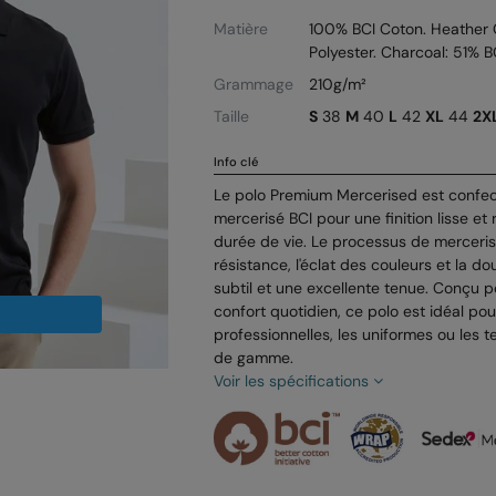
Matière
100% BCI Coton. Heather 
Polyester. Charcoal: 51% 
Grammage
210g/m²
Taille
S
38
M
40
L
42
XL
44
2X
Info clé
Le polo Premium Mercerised est confec
mercerisé BCI pour une finition lisse et
durée de vie. Le processus de merceris
résistance, l'éclat des couleurs et la do
subtil et une excellente tenue. Conçu p
confort quotidien, ce polo est idéal pou
professionnelles, les uniformes ou les
de gamme.
Voir les spécifications