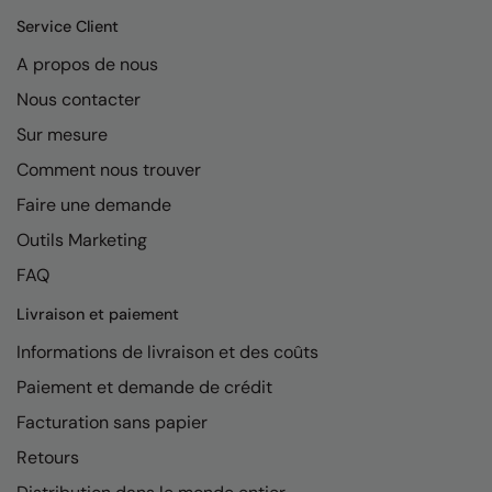
Kariban
Service Client
Kariban Proact
A propos de nous
KiMood
Nous contacter
Kodak
Sur mesure
Comment nous trouver
Kustom Kit
Faire une demande
Larkwood
Outils Marketing
Maddins
FAQ
Madeira
Livraison et paiement
MagiCut
Informations de livraison et des coûts
Marketing Hub
Paiement et demande de crédit
Facturation sans papier
Mumbles
Retours
New Morning Studios