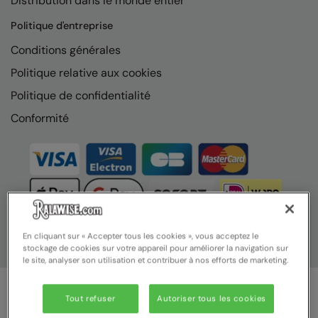
Distribution dans le monde entier
Nike
Politique d'entreprise
Nimbus
Conditions générales
Nutshell
Politique relative aux cookies
OGIO
Politique de confidentialité
Onna By Premier
Conformité
Portman & Pooch
Portwest
Premier
Pro RTX
En cliquant sur « Accepter tous les cookies », vous acceptez le
stockage de cookies sur votre appareil pour améliorer la navigation sur
Pro RTX High Visibility
le site, analyser son utilisation et contribuer à nos efforts de marketing.
Quadra
Tout refuser
Autoriser tous les cookies
RalaBundle
© Ralawise 2025 | Ralawise Limited, Registered in England &