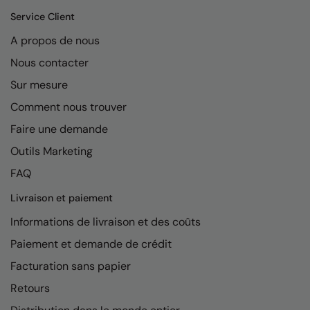
Kariban
Service Client
Kariban Proact
A propos de nous
KiMood
Nous contacter
Kodak
Sur mesure
Comment nous trouver
Kustom Kit
Faire une demande
Larkwood
Outils Marketing
Maddins
FAQ
Madeira
Livraison et paiement
MagiCut
Informations de livraison et des coûts
Marketing Hub
Paiement et demande de crédit
Facturation sans papier
Mumbles
Retours
New Morning Studios