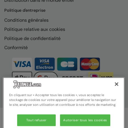
Distribution dans le monde entier
Nike
Politique d'entreprise
Nimbus
Conditions générales
Nutshell
Politique relative aux cookies
OGIO
Politique de confidentialité
Onna By Premier
Conformité
Portman & Pooch
Portwest
Premier
Pro RTX
En cliquant sur « Accepter tous les cookies », vous acceptez le
stockage de cookies sur votre appareil pour améliorer la navigation sur
Pro RTX High Visibility
le site, analyser son utilisation et contribuer à nos efforts de marketing.
Quadra
Tout refuser
Autoriser tous les cookies
RalaBundle
© Ralawise 2025 | Ralawise Limited, Registered in England &