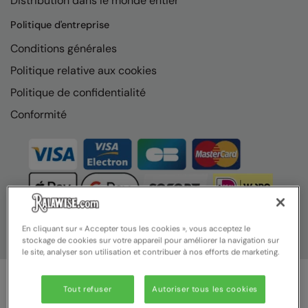
Distribution dans le monde entier
Nike
Politique d'entreprise
Nimbus
Conditions générales
Nutshell
Politique relative aux cookies
OGIO
Politique de confidentialité
Onna By Premier
Conformité
Portman & Pooch
Portwest
Premier
Pro RTX
En cliquant sur « Accepter tous les cookies », vous acceptez le
stockage de cookies sur votre appareil pour améliorer la navigation sur
Pro RTX High Visibility
le site, analyser son utilisation et contribuer à nos efforts de marketing.
Quadra
Tout refuser
Autoriser tous les cookies
RalaBundle
© Ralawise 2025 | Ralawise Limited, Registered in England &