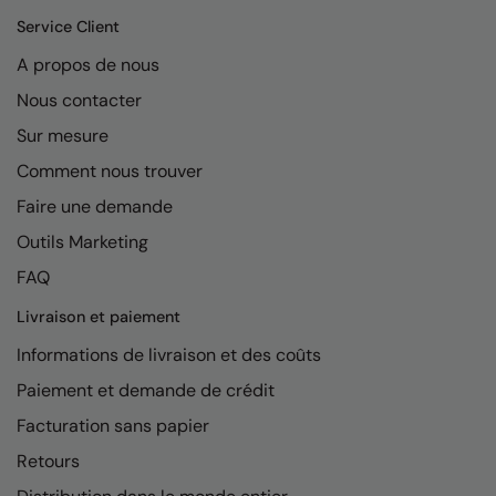
Kariban
Service Client
Kariban Proact
A propos de nous
KiMood
Nous contacter
Kodak
Sur mesure
Comment nous trouver
Kustom Kit
Faire une demande
Larkwood
Outils Marketing
Maddins
FAQ
Madeira
Livraison et paiement
MagiCut
Informations de livraison et des coûts
Marketing Hub
Paiement et demande de crédit
Facturation sans papier
Mumbles
Retours
New Morning Studios