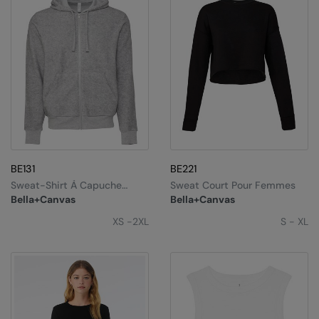
BE131
BE221
Sweat-Shirt À Capuche
Sweat Court Pour Femmes
Zippé Unisexe Avec Finition
Bella+Canvas
Bella+Canvas
Peu De Pêche
XS -2XL
S - XL