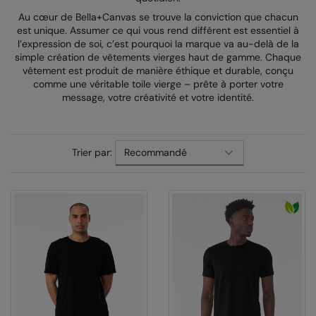
Au cœur de Bella+Canvas se trouve la conviction que chacun
AWDis Just Polo's
Beechfield
est unique. Assumer ce qui vous rend différent est essentiel à
l’expression de soi, c’est pourquoi la marque va au-delà de la
AWDis So Denim
Build Your Brand
simple création de vêtements vierges haut de gamme. Chaque
vêtement est produit de manière éthique et durable, conçu
AWDis Just T's
Craghoppers
comme une véritable toile vierge – prête à porter votre
message, votre créativité et votre identité.
B&C Collection
Flexfit By Yupoong
BabyBugz
Front Row
Trier par:
BagBase
Henbury
Beechfield
Home & Living
Bella+Canvas
Kariban
Build Your Brand
KIMOOD
Build Your Brand Basic
Larkwood
Build Your Brandit
Nike
Callaway
Nimbus