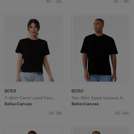
XS - 2XL
XS - 3XL
Nike
Nimbus
Nutshell
OGIO
Onna By Premier
Portman & Pooch
Portwest
Premier
BE159
BE150
Pro RTX
T-Shirt Carré Lourd Pour
Tee-Shirt Épais Unisexe À
Femme
Manches Courtes
Bella+Canvas
Bella+Canvas
Pro RTX High Visibility
XS-3XL
XS-4XL
Quadra
RalaBundle