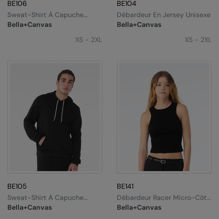
Under Armour Golf
BE106
BE104
Sweat-Shirt À Capuche
Débardeur En Jersey Unisexe
Westford Mill
Zippé Unisexe
Bella+Canvas
Bella+Canvas
XS - 2XL
XS - 2XL
Wombat
Xpres
Yoko
BE105
BE141
Sweat-Shirt À Capuche
Débardeur Racer Micro-Côte
Unisexe
Femme
Bella+Canvas
Bella+Canvas