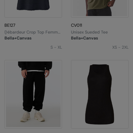
BE127
CV011
Débardeur Crop Top Femme
Unisex Sueded Tee
À Dos Nageur
Bella+Canvas
Bella+Canvas
S - XL
XS - 2XL