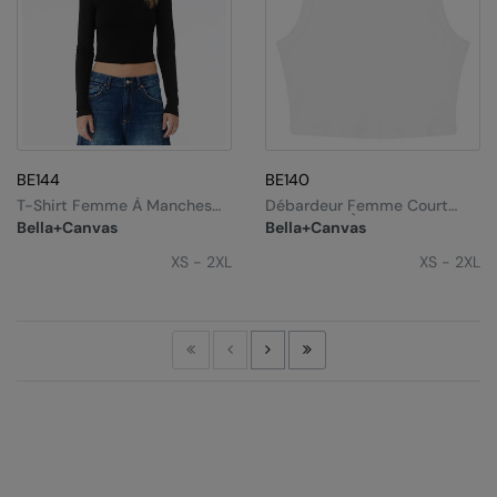
BE144
BE140
T-Shirt Femme À Manches
Débardeur Femme Court
Longues En Micro-Côte Style
Musculaire À Micro-Côte
Bella+Canvas
Bella+Canvas
Bébé
XS - 2XL
XS - 2XL
First
Previous
Next
Last