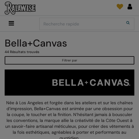
Back
Back
Back
Back
Back
Back
Back
Search
Shopping
2786
Adidas
Fournitures D'Impression Et Broderie
SUIVI DE COMMANDE
Accessoires
Add It On
Bella+Canvas
Add It On
Anthem
Brands
Faire une demande
Media Impression Di
RECOMMANDÉS CETTE SAISON
44
Résultats trouvés
Adidas
ARTG
Quoi de neuf?
Direct To Garment 
Filtrer par
Anthem
Asquith & Fox
retour d'information
Broderie
Collections
Asquith & Fox
AWDis Ecologie
FAQ
Flex Et Vinyl
AWDis
AWDis Just Cool
Sublimation
Consommables
AWDis Academy
AWDis Just Hoods
The Print Exchange
Née à Los Angeles et forgée dans les ateliers et sur les chaînes
d’impression, Bella+Canvas est animée par une obsession pour
AWDis Ecologie
B&C Collection
Papiers Transfert
la coupe, le toucher et la finition. N’hésitant jamais à bousculer
les conventions, la marque allie la créativité de la Côte Ouest à
AWDis Just Cool
Babybugz
un savoir-faire artisanal méticuleux, pour créer des vêtements à
la fois esthétiques, agréables à porter et performants au
AWDis Just Hoods
Bagbase
quotidien.