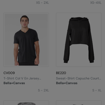
XS - 2XL
XS-4XL
CV009
BE220
T-Shirt Col V En Jersey
Sweat-Shirt Capuche Court
Unisexe
Pour Femmes
Bella+Canvas
Bella+Canvas
S - 2XL
S - XL