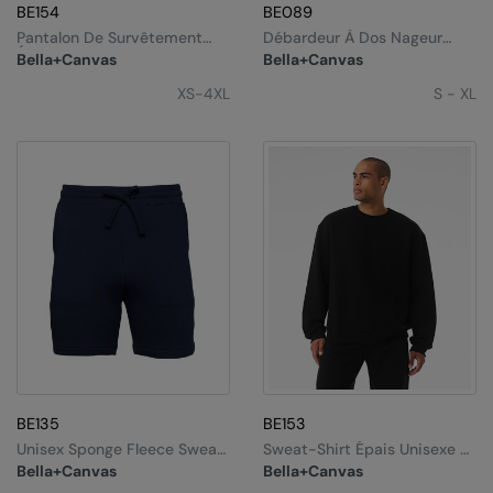
BE154
BE089
Pantalon De Survêtement
Débardeur À Dos Nageur
Épais Unisexe
Flowy
Bella+Canvas
Bella+Canvas
XS-4XL
S - XL
BE135
BE153
Unisex Sponge Fleece Sweat
Sweat-Shirt Épais Unisexe À
Shorts
Col Rond
Bella+Canvas
Bella+Canvas