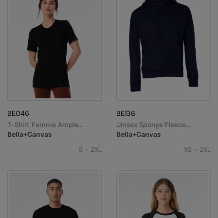
BE046
BE136
T-Shirt Femme Ample
Unisex Sponge Fleece
Manches Courtes
Pullover DTM Hoodie
Bella+Canvas
Bella+Canvas
S - 2XL
XS - 2XL