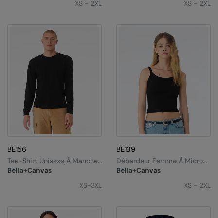
XS - 2XL
XS - 2XL
BE156
BE139
Tee-Shirt Unisexe À Manches
Débardeur Femme À Micro
Longues Et Boxy Épais
Fines Côtes
Bella+Canvas
Bella+Canvas
XS-3XL
XS - 2XL