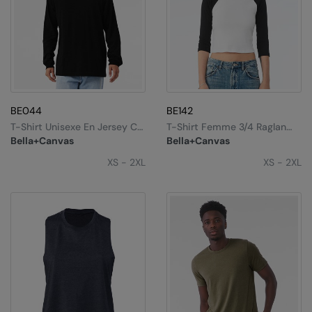
BE044
BE142
T-Shirt Unisexe En Jersey Col
T-Shirt Femme 3/4 Raglan
Rond Manches Longues
Micro Côte Style Bébé
Bella+Canvas
Bella+Canvas
XS - 2XL
XS - 2XL