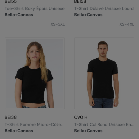
BE155
BE158
Kariban
Tee-Shirt Boxy Épais Unisexe
T-Shirt Délavé Unisexe Lourd
Kariban Proact
Bella+Canvas
Bella+Canvas
XS-3XL
XS-4XL
KiMood
Kodak
Kustom Kit
Larkwood
Maddins
Madeira
MagiCut
Marketing Hub
BE138
CV01H
Mumbles
T-Shirt Femme Micro-Côte
T-Shirt Col Rond Unisexe En
Style Bébé
Jersey
Bella+Canvas
Bella+Canvas
New Morning Studios