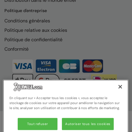
Distribution dans le monde entier
Nike
Politique d'entreprise
Nimbus
Conditions générales
Nutshell
Politique relative aux cookies
OGIO
Politique de confidentialité
Onna By Premier
Conformité
Portman & Pooch
Portwest
Premier
Pro RTX
En cliquant sur « Accepter tous les cookies », vous acceptez le
stockage de cookies sur votre appareil pour améliorer la navigation sur
Pro RTX High Visibility
le site, analyser son utilisation et contribuer à nos efforts de marketing.
Quadra
Tout refuser
Autoriser tous les cookies
RalaBundle
© Ralawise 2025 | Ralawise Limited, Registered in England &