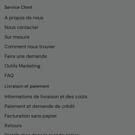
Kariban
Service Client
Kariban Proact
A propos de nous
KiMood
Nous contacter
Kodak
Sur mesure
Comment nous trouver
Kustom Kit
Faire une demande
Larkwood
Outils Marketing
Maddins
FAQ
Madeira
Livraison et paiement
MagiCut
Informations de livraison et des coûts
Marketing Hub
Paiement et demande de crédit
Facturation sans papier
Mumbles
Retours
New Morning Studios