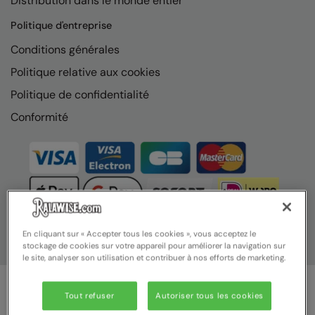
Distribution dans le monde entier
Nike
Politique d'entreprise
Nimbus
Conditions générales
Nutshell
Politique relative aux cookies
OGIO
Politique de confidentialité
Onna By Premier
Conformité
Portman & Pooch
Portwest
Premier
Pro RTX
En cliquant sur « Accepter tous les cookies », vous acceptez le
stockage de cookies sur votre appareil pour améliorer la navigation sur
Pro RTX High Visibility
le site, analyser son utilisation et contribuer à nos efforts de marketing.
Quadra
Tout refuser
Autoriser tous les cookies
RalaBundle
© Ralawise 2025 | Ralawise Limited, Registered in England &