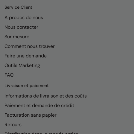
Kariban
Service Client
Kariban Proact
A propos de nous
KiMood
Nous contacter
Kodak
Sur mesure
Comment nous trouver
Kustom Kit
Faire une demande
Larkwood
Outils Marketing
Maddins
FAQ
Madeira
Livraison et paiement
MagiCut
Informations de livraison et des coûts
Marketing Hub
Paiement et demande de crédit
Facturation sans papier
Mumbles
Retours
New Morning Studios