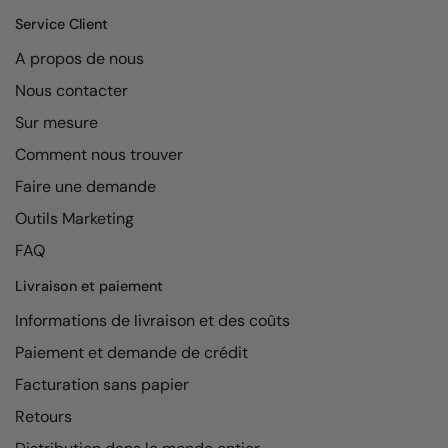
Kariban
Service Client
Kariban Proact
A propos de nous
KiMood
Nous contacter
Kodak
Sur mesure
Comment nous trouver
Kustom Kit
Faire une demande
Larkwood
Outils Marketing
Maddins
FAQ
Madeira
Livraison et paiement
MagiCut
Informations de livraison et des coûts
Marketing Hub
Paiement et demande de crédit
Facturation sans papier
Mumbles
Retours
New Morning Studios