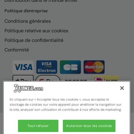
Distribution dans le monde entier
Nike
Politique d'entreprise
Nimbus
Conditions générales
Nutshell
Politique relative aux cookies
OGIO
Politique de confidentialité
Onna By Premier
Conformité
Portman & Pooch
Portwest
Premier
Pro RTX
En cliquant sur « Accepter tous les cookies », vous acceptez le
stockage de cookies sur votre appareil pour améliorer la navigation sur
Pro RTX High Visibility
le site, analyser son utilisation et contribuer à nos efforts de marketing.
Quadra
Tout refuser
Autoriser tous les cookies
RalaBundle
© Ralawise 2025 | Ralawise Limited, Registered in England &