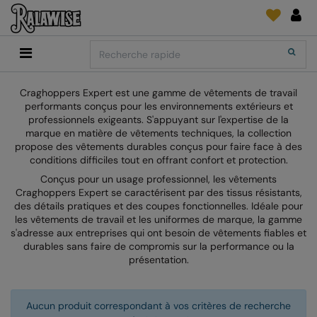
Back
Back
Back
Back
Back
Back
Back
Search
Shopping
2786
Adidas
Fournitures D'Impression Et Broderie
SUIVI DE COMMANDE
Accessoires
Add It On
Craghoppers Expert est une gamme de vêtements de travail
Add It On
Anthem
Brands
Faire une demande
Media Impression Di
performants conçus pour les environnements extérieurs et
RECOMMANDÉS CETTE SAISON
professionnels exigeants. S'appuyant sur l'expertise de la
Adidas
ARTG
Quoi de neuf?
Direct To Garment 
marque en matière de vêtements techniques, la collection
propose des vêtements durables conçus pour faire face à des
Anthem
Asquith & Fox
retour d'information
Broderie
conditions difficiles tout en offrant confort et protection.
Collections
Asquith & Fox
AWDis Ecologie
FAQ
Flex Et Vinyl
Conçus pour un usage professionnel, les vêtements
Craghoppers Expert se caractérisent par des tissus résistants,
AWDis
AWDis Just Cool
Sublimation
des détails pratiques et des coupes fonctionnelles. Idéale pour
les vêtements de travail et les uniformes de marque, la gamme
Consommables
AWDis Academy
AWDis Just Hoods
The Print Exchange
s'adresse aux entreprises qui ont besoin de vêtements fiables et
durables sans faire de compromis sur la performance ou la
AWDis Ecologie
B&C Collection
Papiers Transfert
présentation.
AWDis Just Cool
Babybugz
Aucun produit correspondant à vos critères de recherche
AWDis Just Hoods
Bagbase