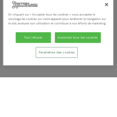
Nike
Nimbus
En cliquant sur « Accepter tous les cookies », vous acceptez le
stockage de cookies sur votre appareil pour améliorer la navigation sur
Nutshell
le site, analyser son utilisation et contribuer à nos efforts de marketing.
OGIO
Tout refuser
Autoriser tous les cookies
Onna By Premier
Portman & Pooch
Paramètres des cookies
Portwest
Premier
Pro RTX
Afficher Comparer
Pro RTX High Visibility
Vous avez NaN article (s) dans votre
Quadra
comparaison
Tout supprimer
Rejeter
Comparer
RalaBundle