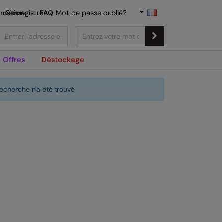
rmation
S'enregistrer
FAQ
|
Mot de passe oublié?
Offres
Déstockage
echerche n'a été trouvé