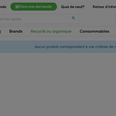
Faire une demande
ande
Quoi de neuf?
Retour d'info
h
g
Brands
Recyclé ou organique
Consommables
Aucun produit correspondant à vos critères de r