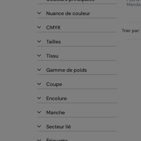
Mandar
Zippé 
Nuance de couleur
Garnit
Confor
(HVJ23
CMYK
Trier par:
Tailles
Tissu
Gamme de poids
Coupe
Encolure
Manche
Secteur lié
Étiquette