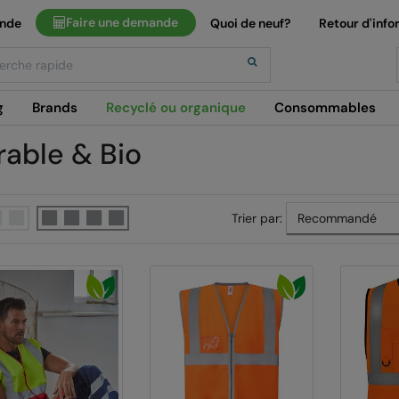
Faire une demande
ande
Quoi de neuf?
Retour d'info
h
g
Brands
Recyclé ou organique
Consommables
rable & Bio
Trier par: