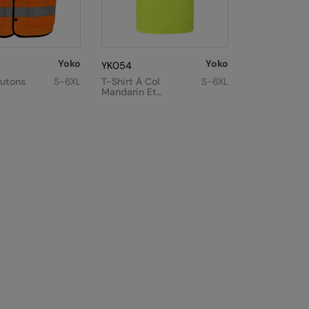
Yoko
Yoko
YK054
outons
S-6XL
T-Shirt À Col
S-6XL
Mandarin Et
Bordures
e
Confort
ibilité
(HVJ430)
)