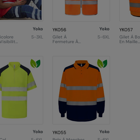
Yoko
Yoko
YK056
YK057
icolore
S-3XL
Gilet À
S-6XL
Gilet À B
isibilité
Fermeture À
En Maille
22)
Glissière Avec
Ouverte
Bordure
Supérieur
Réfléchissante
Haute-Vis
(HVW103)
(HVW860
Yoko
Yoko
YK055
Col
S-6XL
Polo À Manches
S-6XL