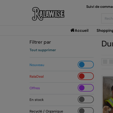
Suivi de comm
Searc
Accueil
Shoppin
Du
Filtrer par
Tout supprimer
Nouveau
RalaDeal
Offres
En stock
Recyclé / Organique