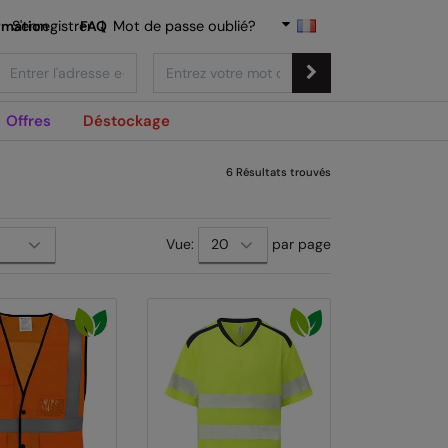
rmation
S'enregistrer
FAQ
|
Mot de passe oublié?
Offres
Déstockage
6
Résultats trouvés
Vue:
par page