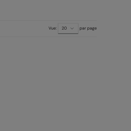
Vue:
par page