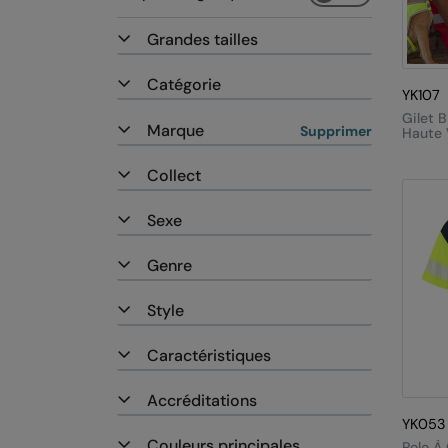
Grandes tailles
Catégorie
YK107
Gilet B
Marque
Supprimer
Haute V
(HVW1
Collect
Sexe
Genre
Style
Caractéristiques
Accréditations
YK053
Couleurs principales
Polo À 