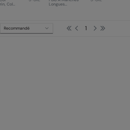
in, Col
Longues
Et
Bicolore Haute-
ure
Visibilité
t
(HVJ330)
0)
First
Previous
Next
Last
1