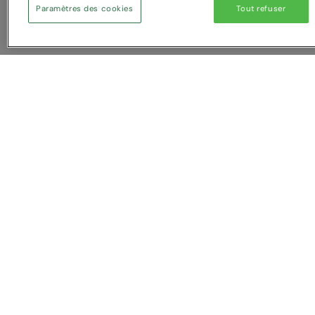
Paramètres des cookies
Tout refuser
Vous avez NaN article (s) dans
Service Client
Livrai
A propos de nous
Inform
coûts
Nous contacter
Paiem
Sur mesure
Factur
Comment nous trouver