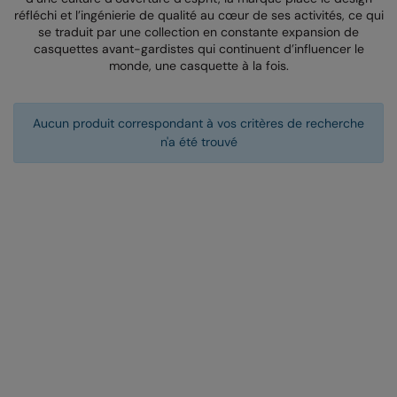
réfléchi et l’ingénierie de qualité au cœur de ses activités, ce qui
AWDis Just Polo's
Beechfield
se traduit par une collection en constante expansion de
casquettes avant-gardistes qui continuent d’influencer le
AWDis So Denim
Build Your Brand
monde, une casquette à la fois.
AWDis Just T's
Craghoppers
Aucun produit correspondant à vos critères de recherche
B&C Collection
Flexfit By Yupoong
n'a été trouvé
BabyBugz
Front Row
BagBase
Henbury
Beechfield
Home & Living
Bella+Canvas
Kariban
Build Your Brand
KIMOOD
Build Your Brand Basic
Larkwood
Build Your Brandit
Nike
Callaway
Nimbus