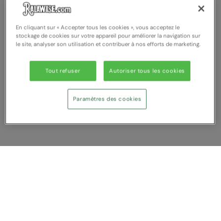
Nike
Nimbus
En cliquant sur « Accepter tous les cookies », vous acceptez le
stockage de cookies sur votre appareil pour améliorer la navigation sur
Nutshell
le site, analyser son utilisation et contribuer à nos efforts de marketing.
OGIO
Tout refuser
Autoriser tous les cookies
Onna By Premier
Portman & Pooch
Paramètres des cookies
Portwest
Premier
Pro RTX
Afficher Comparer
Pro RTX High Visibility
Vous avez NaN article (s) dans votre
Quadra
comparaison
Tout supprimer
Rejeter
Comparer
RalaBundle