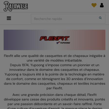
Back
Back
Back
Back
Back
Back
Back
Search
Shopping
2786
Adidas
Fournitures D'Impression Et Broderie
SUIVI DE COMMANDE
Accessoires
Add It On
Add It On
Anthem
Brands
Faire une demande
Media Impression Di
RECOMMANDÉS CETTE SAISON
Adidas
ARTG
Quoi de neuf?
Direct To Garment 
Anthem
Asquith & Fox
retour d'information
Broderie
Flexfit allie une qualité de casquettes et de chapeaux inégalée à
Collections
Asquith & Fox
AWDis Ecologie
FAQ
Flex Et Vinyl
une variété de modèles imbattable.
Depuis 1974, Yupoong s’impose comme un pionnier et un
AWDis
AWDis Just Cool
Sublimation
innovateur dans le domaine des casquettes et chapeaux.
Yupoong a toujours été à la pointe de la technologie en matière
Consommables
AWDis Academy
AWDis Just Hoods
The Print Exchange
de confort, comme en témoignent les 30 années d’innovation
dans le domaine des casquettes, chapeaux et textiles incarnées
AWDis Ecologie
B&C Collection
Papiers Transfert
par Flexfit.
Avec une grande précision dans chaque détail, Flexfit
AWDis Just Cool
Babybugz
développe sans cesse des produits créatifs et innovants, portés
par une passion débordante et un savoir-faire raffiné. Forte
AWDis Just Hoods
Bagbase
d’une culture d’ouverture d’esprit, la marque place le design