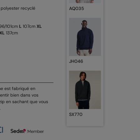
polyester recyclé
AQ035
96/101cm
L
107cm
XL
XL
137cm
JH046
e est fabriqué en
entir bien dans vos
 zip en sachant que vous
.
SX770