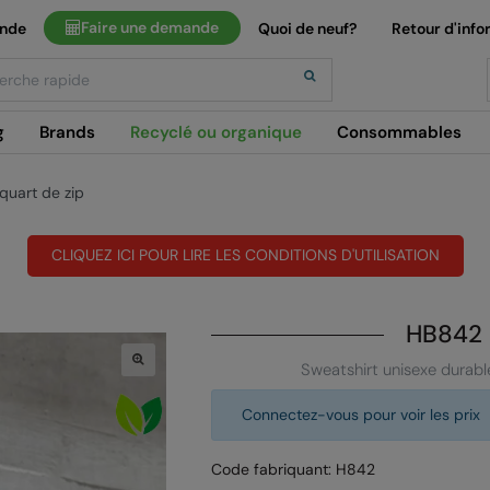
Faire une demande
ande
Quoi de neuf?
Retour d'info
h
g
Brands
Recyclé ou organique
Consommables
quart de zip
CLIQUEZ ICI POUR LIRE LES CONDITIONS D'UTILISATION
HB842
Sweatshirt unisexe durabl
Connectez-vous pour voir les prix
Code fabriquant: H842