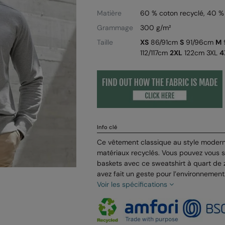
Matière
60 % coton recyclé, 40 % 
Grammage
300 g/m²
Taille
XS
86/91cm
S
91/96cm
M
112/117cm
2XL
122cm
3XL
4
Info clé
Ce vêtement classique au style modern
matériaux recyclés. Vous pouvez vous s
baskets avec ce sweatshirt à quart de
avez fait un geste pour l’environnement
Voir les spécifications