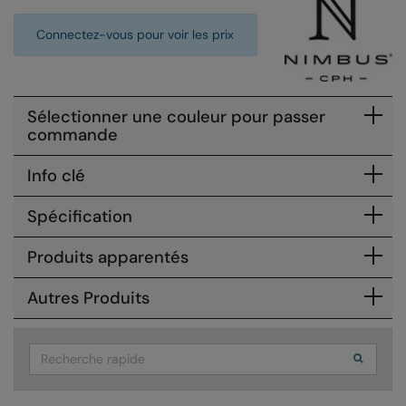
Colortone
Onna by Premier
Connectez-vous pour voir les prix
Comfort Colors
Premier
Craghoppers Expert
Quadra
Sélectionner une couleur pour passer
commande
Everyday Essentials
Ralaflex
Finden & Hales
Russell Collection
Info clé
Flexfit by Yupoong
Russell
Spécification
Front Row
SF
Produits apparentés
Fruit of the Loom
Tombo
Autres Produits
Gildan
TriDri
Henbury
Westford Mill
Search
Home & Living