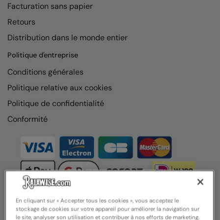
Facturation sans papier
Nike
Retours
Nimbus
Distribution dans le monde entier
Nutshell
Politique d'entreprise
OGIO
Conditions générales
Onna By Premier
Politique relative aux cookies
Portman & Pooch
Politique de confidentialité
Portwest
Conformité
Premier
Pro RTX
Pro RTX High Visibility
Quadra
En cliquant sur « Accepter tous les cookies », vous acceptez le
stockage de cookies sur votre appareil pour améliorer la navigation sur
RalaBundle
le site, analyser son utilisation et contribuer à nos efforts de marketing.