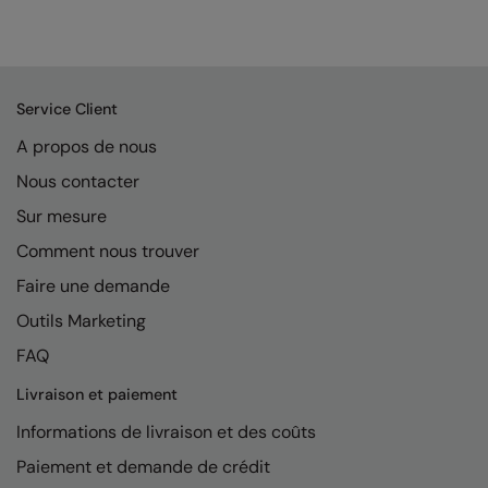
Kariban
Kariban Proact
KiMood
Service Client
Kodak
A propos de nous
Kustom Kit
Nous contacter
Larkwood
Sur mesure
Comment nous trouver
Maddins
Faire une demande
Madeira
Outils Marketing
MagiCut
FAQ
Marketing Hub
Livraison et paiement
Mumbles
Informations de livraison et des coûts
New Morning Studios
Paiement et demande de crédit