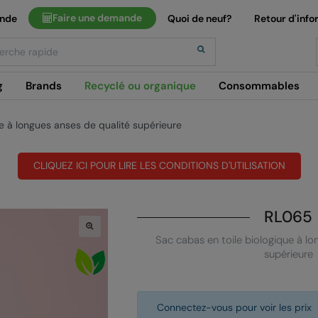
Faire une demande
ande
Quoi de neuf?
Retour d'info
h
g
Brands
Recyclé ou organique
Consommables
e à longues anses de qualité supérieure
CLIQUEZ ICI POUR LIRE LES CONDITIONS D'UTILISATION
RL065
Sac cabas en toile biologique à lo
supérieure
Connectez-vous pour voir les prix