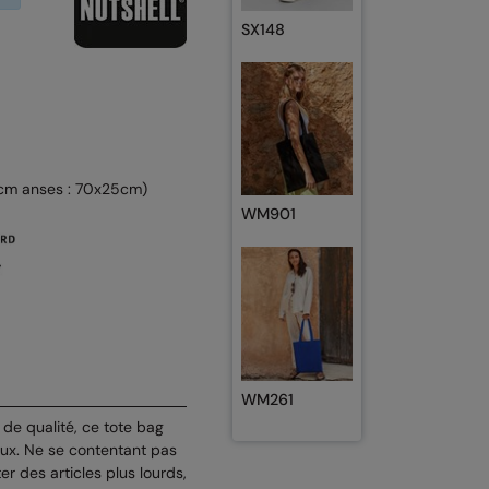
SX148
2cm anses : 70x25cm)
WM901
WM261
de qualité, ce tote bag
eux. Ne se contentant pas
ter des articles plus lourds,