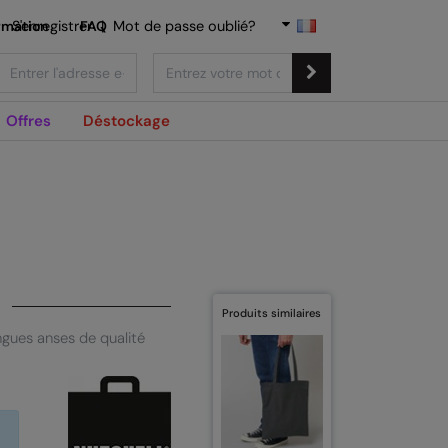
rmation
S'enregistrer
FAQ
|
Mot de passe oublié?
Offres
Déstockage
Produits similaires
ngues anses de qualité