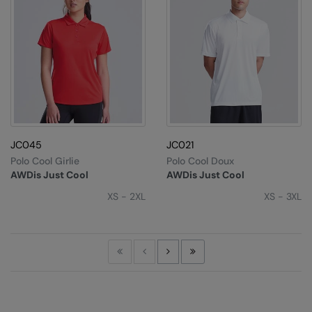
JC045
JC021
Polo Cool Girlie
Polo Cool Doux
AWDis Just Cool
AWDis Just Cool
XS - 2XL
XS - 3XL
First
Previous
Next
Last