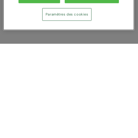
Paramètres des cookies
Afficher Comparer
Vous avez NaN article (s) dans votre
comparaison
Tout supprimer
Rejeter
Comparer
Service Client
A propos de nous
Nous contacter
Sur mesure