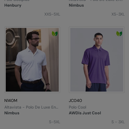
Kariban
Mélange De Trois Matières
Henbury
Nimbus
Pour Femme
Kariban Proact
XXS-5XL
XS-3XL
KiMood
Kodak
Kustom Kit
Larkwood
Maddins
Madeira
MagiCut
Marketing Hub
N140M
JC040
Altavista - Polo De Luxe En
Polo Cool
Mumbles
Mélange De Trois Matières
Nimbus
AWDis Just Cool
New Morning Studios
S-5XL
S - 3XL