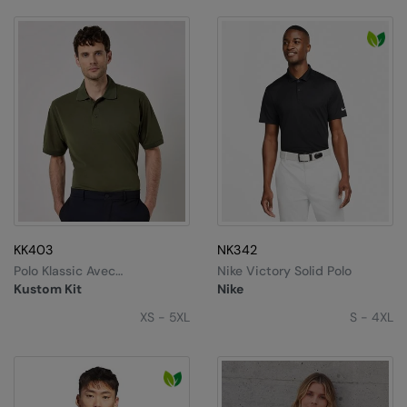
Nike
Nimbus
Nutshell
OGIO
Onna By Premier
Portman & Pooch
Portwest
KK403
NK342
Premier
Polo Klassic Avec
Nike Victory Solid Polo
Superwash® 60°C
Pro RTX
Kustom Kit
Nike
XS - 5XL
S - 4XL
Pro RTX High Visibility
Quadra
RalaBundle