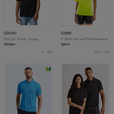
GD040
S288X
Polo En Tricot Jersey
T-Shirt Aircool Performance
DryBlend®
Gildan
Spiro
S - 2XL
2XS - 5XL