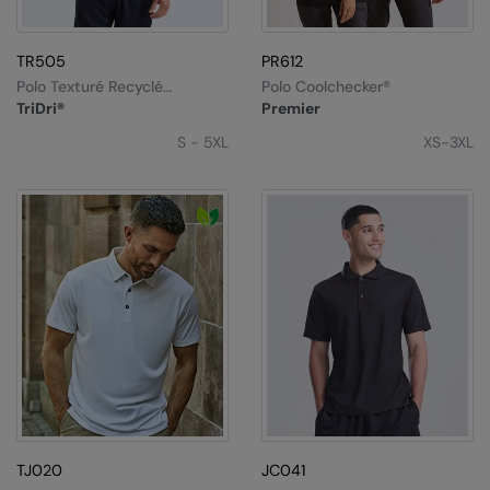
TR505
PR612
Polo Texturé Recyclé
Polo Coolchecker®
Cationique TriDri®
TriDri®
Premier
S - 5XL
XS-3XL
TJ020
JC041