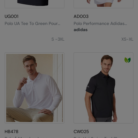
Splashmacs
UG001
AD003
Stanley / Stella
Polo UA Tee To Green Pour
Polo Performance Adidas
Homme
Pour Femme
adidas
Stanley Workwear
S -3XL
XS-XL
Stormtech
The Christmas Shop
Tee Jays
TheMagicTouch
Tombo
Towel City
TriDri®
Under Armour
HB478
CW025