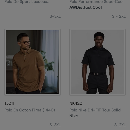
Polo De Sport Luxueux
Polo Performance SuperCool
(7200)
AWDis Just Cool
S-3XL
S - 2XL
TJ011
NK420
Polo En Coton Pima (1440)
Polo Nike Dri-FIT Tour Solid
Nike
S-3XL
S-2XL