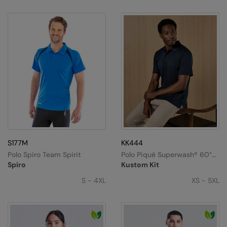
S177M
KK444
Polo Spiro Team Spirit
Polo Piqué Superwash®️ 60°
Avec Cooltex®️ Plus (coupe
Spiro
Kustom Kit
Classique)
S - 4XL
XS - 5XL