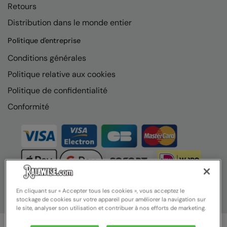
Retours
Nike
Distribution dans le monde entier
Nimbus
Politique d'entreprise
Nutshell
Conditions générales
OGIO
Politique relative aux cookies
Onna By Premier
Politique de confidentialité
Portman & Pooch
Conformité
Portwest
Premier
Pro RTX
Pro RTX High Visibility
En cliquant sur « Accepter tous les cookies », vous acceptez le
Quadra
stockage de cookies sur votre appareil pour améliorer la navigation sur
le site, analyser son utilisation et contribuer à nos efforts de marketing.
RalaBundle