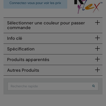
Connectez-vous pour voir les prix
Colortone
Onna by Premier
Comfort Colors
Premier
Sélectionner une couleur pour passer
Craghoppers Expert
Quadra
commande
Everyday Essentials
Ralaflex
Info clé
Finden & Hales
Russell Collection
Spécification
Flexfit by Yupoong
Russell
Produits apparentés
Front Row
SF
Autres Produits
Fruit of the Loom
Tombo
Gildan
TriDri
Search
Henbury
Westford Mill
Home & Living