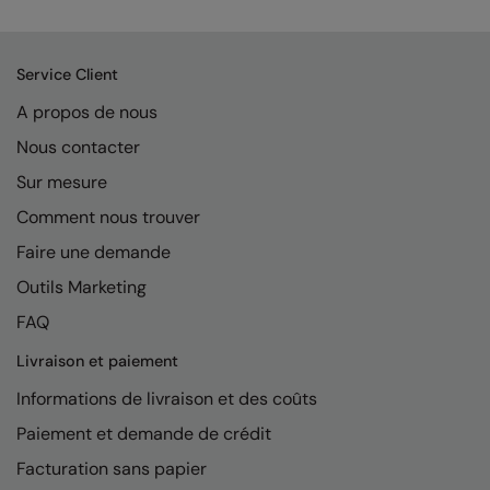
Kariban
Kariban Proact
Service Client
KiMood
A propos de nous
Kodak
Nous contacter
Kustom Kit
Sur mesure
Larkwood
Comment nous trouver
Faire une demande
Maddins
Outils Marketing
Madeira
FAQ
MagiCut
Livraison et paiement
Marketing Hub
Informations de livraison et des coûts
Mumbles
Paiement et demande de crédit
New Morning Studios
Facturation sans papier