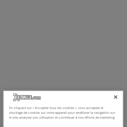
Result Safeguard
Result Winter Essentials
Result Urban Outdoor
Result Work-Guard
Rhino
Ribbon
Russell Athletic
Russell Athletic Collection
Scruffs
SF Clothing
En cliquant sur « Accepter tous les cookies », vous acceptez le
stockage de cookies sur votre appareil pour améliorer la navigation sur
Spiro
le site, analyser son utilisation et contribuer à nos efforts de marketing.
Spiro Recycled