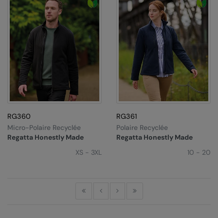
Nike
Nimbus
Nutshell
OGIO
Onna By Premier
Portman & Pooch
RG360
RG361
Portwest
Micro-Polaire Recyclée
Polaire Recyclée
Premier
Regatta Honestly Made
Regatta Honestly Made
XS - 3XL
10 - 20
Pro RTX
Pro RTX High Visibility
Quadra
First
Previous
Next
Last
RalaBundle