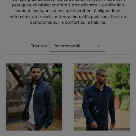
pratiques, durables et prêts à être décorés. La collection
AWDis Just Polo's
Beechfield
soutient les organisations qui cherchent à aligner leurs
vêtements de travail sur des valeurs éthiques sans faire de
AWDis So Denim
Build Your Brand
compromis sur le confort ou la fiabilité.
AWDis Just T's
Craghoppers
B&C Collection
Flexfit By Yupoong
Trier par:
BabyBugz
Front Row
BagBase
Henbury
Beechfield
Home & Living
Bella+Canvas
Kariban
Build Your Brand
KIMOOD
Build Your Brand Basic
Larkwood
Build Your Brandit
Nike
Callaway
Nimbus