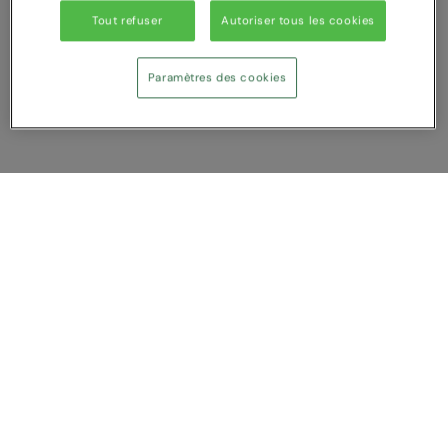
Tout refuser
Autoriser tous les cookies
Splashmacs
Stanley / Stella
Paramètres des cookies
Stanley Workwear
Stormtech
The Christmas Shop
Afficher Comparer
Tee Jays
Vous avez NaN article (s) dans votre
TheMagicTouch
comparaison
Tombo
Tout supprimer
Rejeter
Comparer
Towel City
Service Client
TriDri®
A propos de nous
Under Armour
Nous contacter