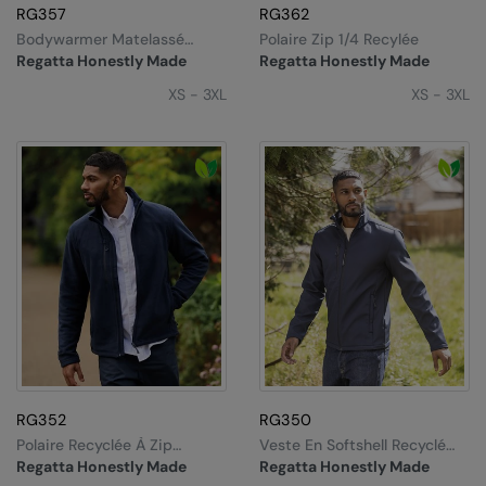
RG357
RG362
Colortone
Onna by Premier
Bodywarmer Matelassé
Polaire Zip 1/4 Recylée
Recyclé
Regatta Honestly Made
Regatta Honestly Made
Comfort Colors
Premier
XS - 3XL
XS - 3XL
Craghoppers Expert
Quadra
Everyday Essentials
Ralaflex
Finden & Hales
Russell Collection
Flexfit by Yupoong
Russell
Front Row
SF
Fruit of the Loom
Tombo
Gildan
TriDri
Henbury
Westford Mill
RG352
RG350
Polaire Recyclée À Zip
Veste En Softshell Recyclé
Home & Living
Intégral Honestly Made
Honestly Made
Regatta Honestly Made
Regatta Honestly Made