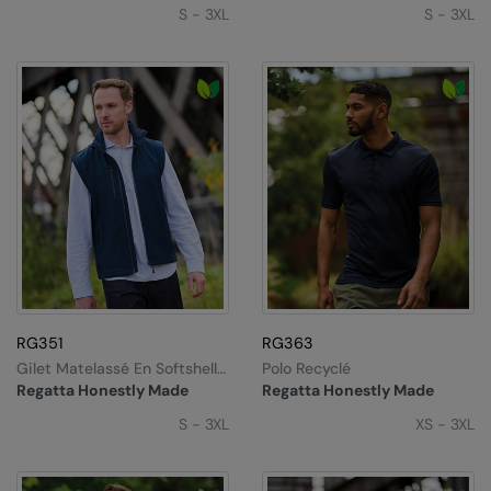
Kariban
S - 3XL
S - 3XL
Kariban Proact
KiMood
Kodak
Kustom Kit
Larkwood
Maddins
Madeira
MagiCut
RG351
RG363
Gilet Matelassé En Softshell
Polo Recyclé
Marketing Hub
Recyclé Honestly Made
Regatta Honestly Made
Regatta Honestly Made
Mumbles
S - 3XL
XS - 3XL
New Morning Studios