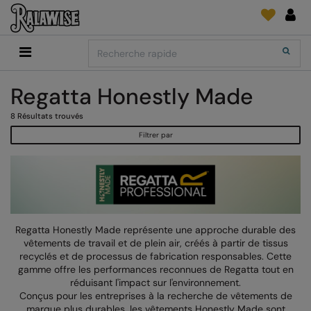
Back
Back
Back
Back
Back
Back
Back
Search
Shopping
2786
Adidas
Fournitures D'Impression Et Broderie
SUIVI DE COMMANDE
Accessoires
Add It On
Regatta Honestly Made
Add It On
Anthem
Brands
Faire une demande
Media Impression Di
RECOMMANDÉS CETTE SAISON
8
Résultats trouvés
Adidas
ARTG
Quoi de neuf?
Direct To Garment 
Filtrer par
Anthem
Asquith & Fox
retour d'information
Broderie
Collections
Asquith & Fox
AWDis Ecologie
FAQ
Flex Et Vinyl
AWDis
AWDis Just Cool
Sublimation
Consommables
AWDis Academy
AWDis Just Hoods
The Print Exchange
Regatta Honestly Made représente une approche durable des
vêtements de travail et de plein air, créés à partir de tissus
AWDis Ecologie
B&C Collection
Papiers Transfert
recyclés et de processus de fabrication responsables. Cette
gamme offre les performances reconnues de Regatta tout en
AWDis Just Cool
Babybugz
réduisant l'impact sur l'environnement.
Conçus pour les entreprises à la recherche de vêtements de
AWDis Just Hoods
Bagbase
marque plus durables, les vêtements Honestly Made sont