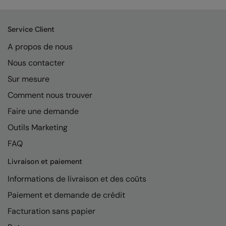
Kariban
Kariban Proact
Service Client
KiMood
A propos de nous
Kodak
Nous contacter
Sur mesure
Kustom Kit
Comment nous trouver
Larkwood
Faire une demande
Maddins
Outils Marketing
Madeira
FAQ
MagiCut
Livraison et paiement
Marketing Hub
Informations de livraison et des coûts
Mumbles
Paiement et demande de crédit
Facturation sans papier
New Morning Studios