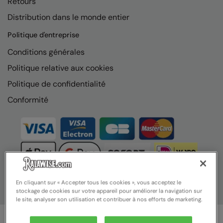
Retours
Nike
Distribution dans le monde entier
Nimbus
Politique d'entreprise
Nutshell
Conditions générales
OGIO
Politique relative aux cookies
Onna By Premier
Politique de confidentialité
Conformité
Portman & Pooch
Portwest
Premier
Pro RTX
Pro RTX High Visibility
En cliquant sur « Accepter tous les cookies », vous acceptez le
stockage de cookies sur votre appareil pour améliorer la navigation sur
Quadra
le site, analyser son utilisation et contribuer à nos efforts de marketing.
RalaBundle